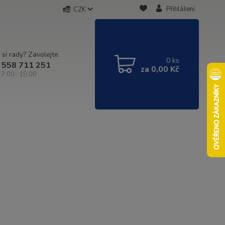
Přihlášení
CZK
 si rady? Zavolejte.
0
ks
 558 711 251
za
0,00 Kč
 7:00- 15:00