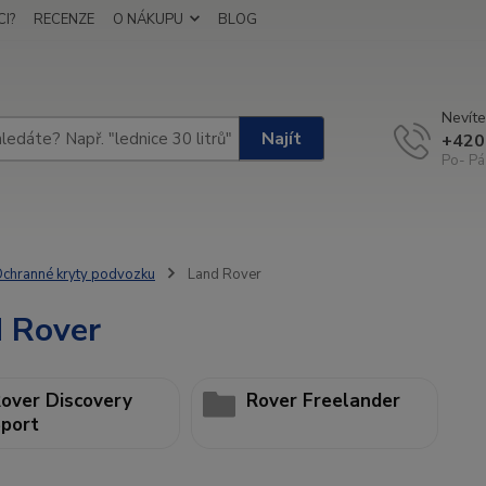
I?
RECENZE
O NÁKUPU
BLOG
Nevíte
Najít
+420
Po- Pá
chranné kryty podvozku
Land Rover
 Rover
over Discovery
Rover Freelander
port