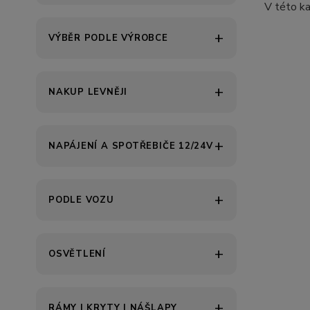
V této ka
VÝBĚR PODLE VÝROBCE
NAKUP LEVNĚJI
NAPÁJENÍ A SPOTŘEBIČE 12/24V
PODLE VOZU
OSVĚTLENÍ
RÁMY | KRYTY | NÁŠLAPY