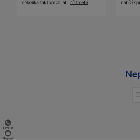
několika faktorech, al...
číst celé
nabízí špi
Nep
Zavolat
Napsat