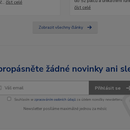
do 52 palců a unikátními fun
č...
číst celé
číst celé
Zobrazit všechny články
ropásněte žádné novinky ani sl
Přihlásit se
Souhlasím se
zpracováním osobních údajů
za účelem rozesílky newsletteru.
Newsletter posíláme maximálně jednou za měsíc