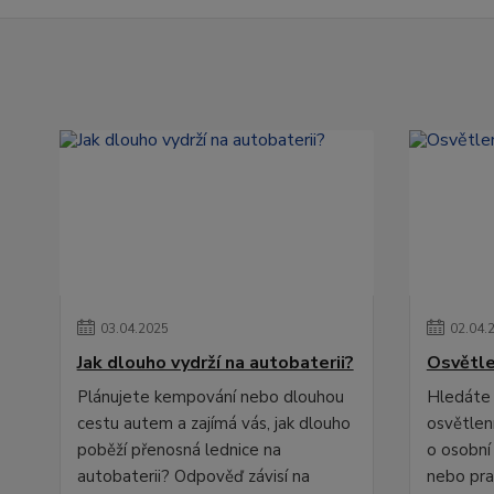
03
.
04
.
2025
02
.
04
.
Jak dlouho vydrží na autobaterii?
Osvětle
Plánujete kempování nebo dlouhou
Hledáte 
cestu autem a zajímá vás, jak dlouho
osvětlení
poběží přenosná lednice na
o osobní
autobaterii? Odpověď závisí na
nebo pra