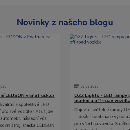
Novinky z našeho blogu
2025
03
.
02
.
2025
ní LEDSON v Enatruck.cz
OZZ Lights - LED rampy 
osobní a off-road vozidl
kvalitní a spolehlivé LED
Objevte světelné rampy OZ
 pro své vozidlo? Ať už jde
– ideální kombinace výkonu 
 automobil, nákladní vůz
pro všechna vozidla. S délk
covní stroj, značka LEDSON