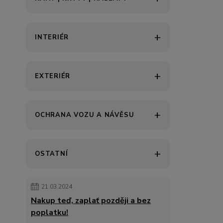
INTERIÉR
EXTERIÉR
OCHRANA VOZU A NÁVĚSU
OSTATNÍ
21.03.2024
Nakup teď, zaplať později a bez
poplatku!