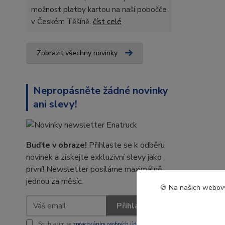
možnost platby kartou na naší pobočče
v Českém Těšíně.
číst celé
Zobrazit všechny novinky
Nepropásněte žádné novinky
ani slevy!
Buďte v obraze!
Přihlaste se k odběru
novinek a získejte exkluzivní slevy jako
první! Newsletter posíláme maximálně
jednou za měsíc.
🍪 Na našich webový
Přihlásit se
Souhlasím se
zpracováním osobních údajů
za účelem