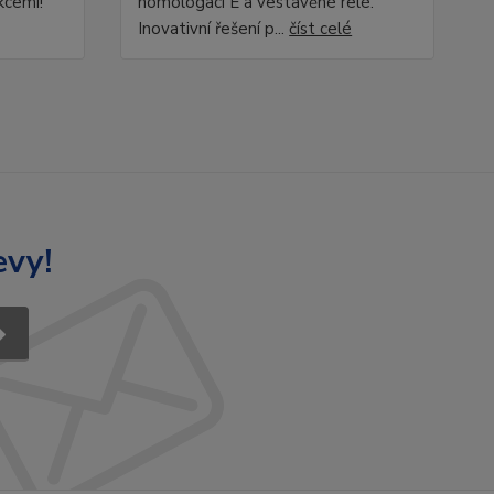
kcemi!
homologaci E a vestavěné relé.
Inovativní řešení p...
číst celé
evy!