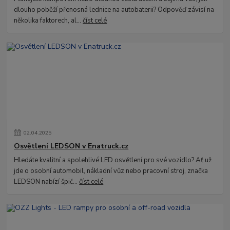
dlouho poběží přenosná lednice na autobaterii? Odpověď závisí na
několika faktorech, al...
číst celé
02
.
04
.
2025
Osvětlení LEDSON v Enatruck.cz
Hledáte kvalitní a spolehlivé LED osvětlení pro své vozidlo? Ať už
jde o osobní automobil, nákladní vůz nebo pracovní stroj, značka
LEDSON nabízí špič...
číst celé