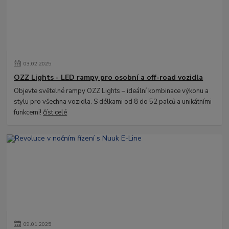
03
.
02
.
2025
OZZ Lights - LED rampy pro osobní a off-road vozidla
Objevte světelné rampy OZZ Lights – ideální kombinace výkonu a
stylu pro všechna vozidla. S délkami od 8 do 52 palců a unikátními
funkcemi!
číst celé
09
.
01
.
2025