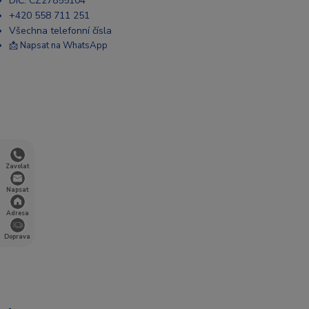
DIČ: CZ27855104
+420 558 711 251
Všechna telefonní čísla
📩 Napsat na WhatsApp
Zavolat
Napsat
Adresa
Doprava