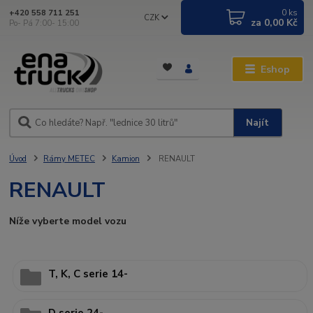
0
ks
+420 558 711 251
CZK
za
0,00 Kč
Po- Pá 7:00- 15:00
Eshop
Najít
Úvod
Rámy METEC
Kamion
RENAULT
RENAULT
Níže vyberte model vozu
T, K, C serie 14-