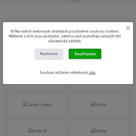
Jsme oficiální distributoři značek
🍪 Na našich webových stránkách používáme soubory cookies.
Některé z nich jsou nezbytné, zatímco jiné pomáhají vylepšít Váš
uživatelský zážitek.
Souhlasím
Nastavení
Souhlas můžete odmítnout
zde
.