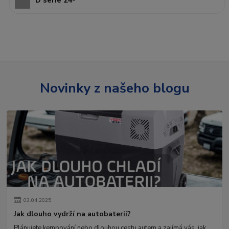
D serie 24-
Novinky z našeho blogu
03
.
04
.
2025
Jak dlouho vydrží na autobaterii?
Plánujete kempování nebo dlouhou cestu autem a zajímá vás, jak