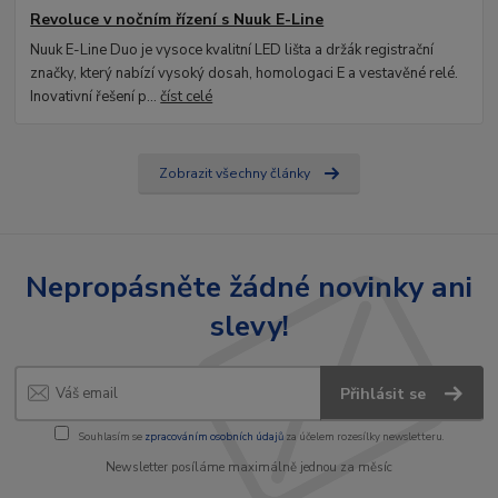
Revoluce v nočním řízení s Nuuk E-Line
Nuuk E-Line Duo je vysoce kvalitní LED lišta a držák registrační
značky, který nabízí vysoký dosah, homologaci E a vestavěné relé.
Inovativní řešení p...
číst celé
Zobrazit všechny články
Nepropásněte žádné novinky ani
slevy!
Přihlásit se
Souhlasím se
zpracováním osobních údajů
za účelem rozesílky newsletteru.
Newsletter posíláme maximálně jednou za měsíc