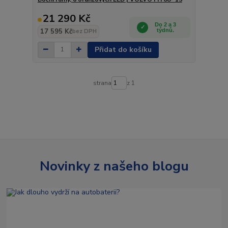
21 290 Kč
Do 2 a 3
17 595 Kč
týdnů.
bez DPH
Přidat do košíku
strana
z 1
Novinky z našeho blogu