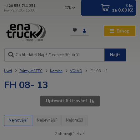
0
ks
+420 558 711 251
CZK
za
0,00 Kč
Po- Pá 7:00- 15:00
Eshop
Najít
Úvod
Rámy METEC
Kamion
VOLVO
FH 08- 13
FH 08- 13
Upřesnit fiiltrování
Nejnovější
Nejlevnější
Nejdražší
Zobrazuji 1-4 z 4