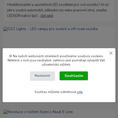
Hledáte kvalitní a spolehlivé LED osvětlení pro své vozidlo? Ať už
jde o osobní automobil, nákladní vůz nebo pracovní stroj, značka
LEDSON nabízí špič...
číst celé
🍪 Na našich webových stránkách používáme soubory cookies.
Některé z nich jsou nezbytné, zatímco jiné pomáhají vylepšít Váš
uživatelský zážitek.
03
.
02
.
2025
Souhlasím
Nastavení
OZZ Lights - LED rampy pro osobní a off-road vozidla
Objevte světelné rampy OZZ Lights – ideální kombinace výkonu a
Souhlas můžete odmítnout
zde
.
stylu pro všechna vozidla. S délkami od 8 do 52 palců a unikátními
funkcemi!
číst celé