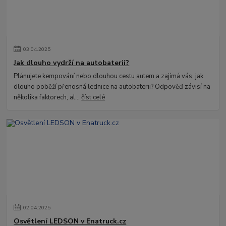
03
.
04
.
2025
Jak dlouho vydrží na autobaterii?
Plánujete kempování nebo dlouhou cestu autem a zajímá vás, jak
dlouho poběží přenosná lednice na autobaterii? Odpověď závisí na
několika faktorech, al...
číst celé
02
.
04
.
2025
Osvětlení LEDSON v Enatruck.cz