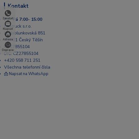
Kontakt
Po- Pá 7:00- 15:00
Zavolat
Enatruck s.r.o.
Napsat
Ul. Jablunkovská 851
737 01 Český Těšín
Adresa
IČ: 27855104
Doprava
DIČ: CZ27855104
+420 558 711 251
Všechna telefonní čísla
📩 Napsat na WhatsApp