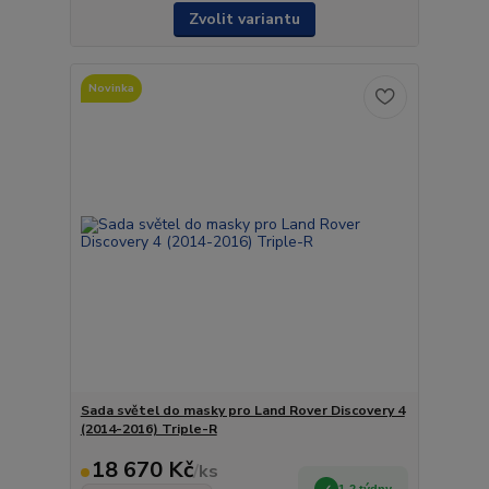
Zvolit variantu
Novinka
Sada světel do masky pro Land Rover Discovery 4
(2014-2016) Triple-R
18 670 Kč
/
ks
1-2 týdny