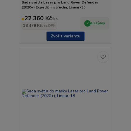
Sada světla Lazer pro Land Rover Defender
(2020+) Expediční střecha, Linear-36
22 360 Kč
/
ks
1-2 týdny
18 479 Kč
bez DPH
Zvolit variantu