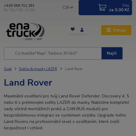
0
ks
+420 558 711 251
CZK
za
0,00 Kč
Po- Pá 7:00- 15:00
Eshop
Najít
Úvod
Světla do masky LAZER
Land Rover
Land Rover
Maximální osvětlení pro tvůj Land Rover Defender, Discovery 4, 5
nebo 6 s prémiovými světly LAZER do masky. Nabízíme kompletní
sady včetně montážních prvků a CAN BUS modulů pro
bezproblémovou integraci se systémem vozidla. Upgrade tvého
Land Roveru na profesionální level s osvětlením, které zvýší
bezpečnost i vzhled.