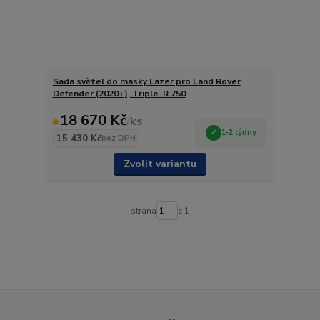
Sada světel do masky Lazer pro Land Rover
Defender (2020+), Triple-R 750
18 670 Kč
/
ks
1-2 týdny
15 430 Kč
bez DPH
Zvolit variantu
strana
z 1