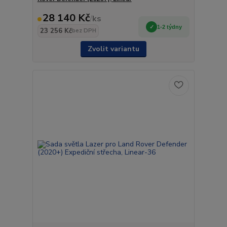
28 140 Kč
/
ks
1-2 týdny
23 256 Kč
bez DPH
Zvolit variantu