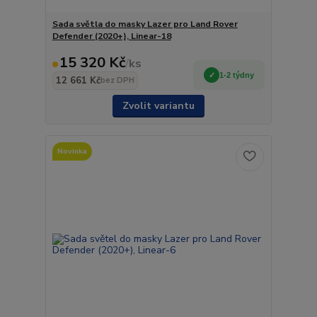
Sada světla do masky Lazer pro Land Rover
Defender (2020+), Linear-18
15 320 Kč
/
ks
1-2 týdny
12 661 Kč
bez DPH
Zvolit variantu
Novinka