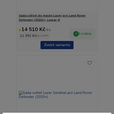
Sada světel do masky Lazer pro Land Rover
Defender (2020+), Linear-6
14 510 Kč
/
ks
1-2 týdny
11 992 Kč
bez DPH
Zvolit variantu