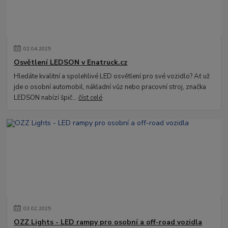
02
.
04
.
2025
Osvětlení LEDSON v Enatruck.cz
Hledáte kvalitní a spolehlivé LED osvětlení pro své vozidlo? Ať už
jde o osobní automobil, nákladní vůz nebo pracovní stroj, značka
LEDSON nabízí špič...
číst celé
03
.
02
.
2025
OZZ Lights - LED rampy pro osobní a off-road vozidla