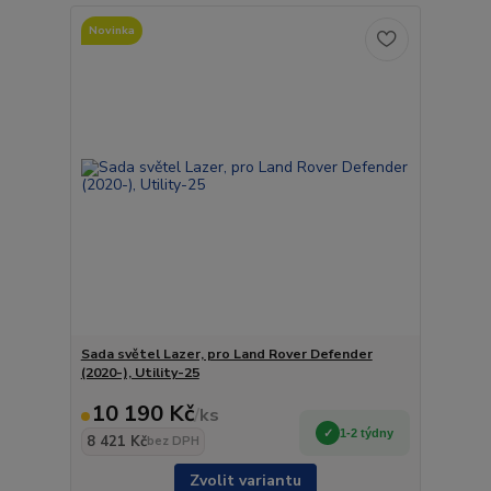
Novinka
Sada světel Lazer, pro Land Rover Defender
(2020-), Utility-25
10 190 Kč
/
ks
1-2 týdny
8 421 Kč
bez DPH
Zvolit variantu