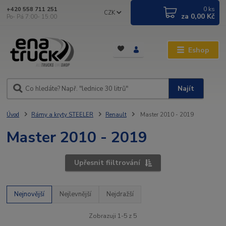
0
ks
+420 558 711 251
CZK
za
0,00 Kč
Po- Pá 7:00- 15:00
Eshop
Najít
Úvod
Rámy a kryty STEELER
Renault
Master 2010 - 2019
Master 2010 - 2019
Upřesnit fiiltrování
Nejnovější
Nejlevnější
Nejdražší
Zobrazuji 1-5 z 5