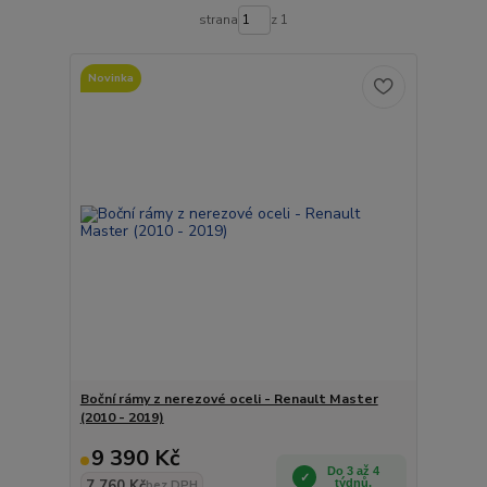
strana
z 1
Novinka
Boční rámy z nerezové oceli - Renault Master
(2010 - 2019)
9 390 Kč
Do 3 až 4
7 760 Kč
týdnů.
bez DPH