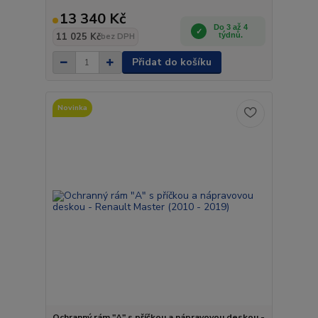
13 340 Kč
Do 3 až 4
11 025 Kč
týdnů.
bez DPH
Přidat do košíku
Novinka
Ochranný rám "A" s příčkou a nápravovou deskou -