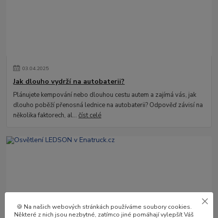
03
.
04
.
2025
Jak dlouho vydrží na autobaterii?
Plánujete kempování nebo dlouhou cestu autem a zajímá vás, jak
dlouho poběží přenosná lednice na autobaterii? Odpověď závisí na
několika faktorech, al...
číst celé
🍪 Na našich webových stránkách používáme soubory cookies.
Některé z nich jsou nezbytné, zatímco jiné pomáhají vylepšít Váš