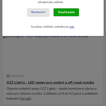
02
.
04
.
2025
uživatelský zážitek.
Osvětlení LEDSON v Enatruck.cz
Souhlasím
Nastavení
Hledáte kvalitní a spolehlivé LED osvětlení pro své vozidlo? Ať už
jde o osobní automobil, nákladní vůz nebo pracovní stroj, značka
LEDSON nabízí špič...
číst celé
Souhlas můžete odmítnout
zde
.
03
.
02
.
2025
OZZ Lights - LED rampy pro osobní a off-road vozidla
Objevte světelné rampy OZZ Lights – ideální kombinace výkonu a
stylu pro všechna vozidla. S délkami od 8 do 52 palců a unikátními
funkcemi!
číst celé