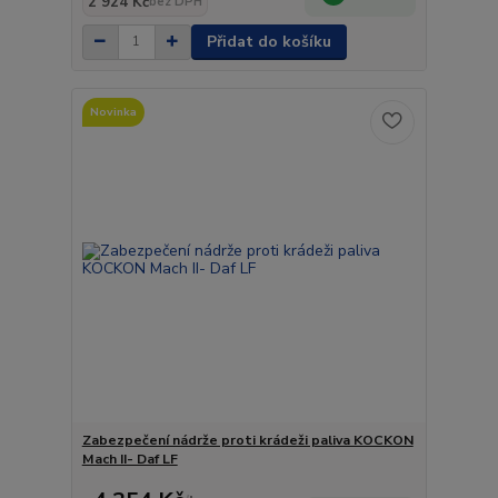
2 924 Kč
bez DPH
Přidat do košíku
Novinka
Zabezpečení nádrže proti krádeži paliva KOCKON
Mach II- Daf LF