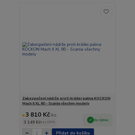
Zabezpečení nádrže proti krádei paliva KOCKON
Mach II XL 80 - Scania všechny modely
3 810 Kč
/
ks
Do týdne
3 149 Kč
bez DPH
Přidat do košíku