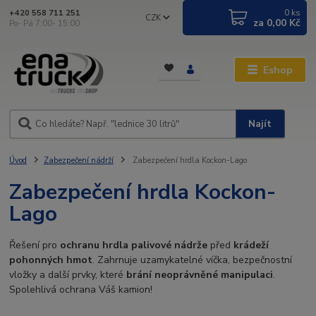
0
ks
+420 558 711 251
CZK
za
0,00 Kč
Po- Pá 7:00- 15:00
Eshop
Najít
Úvod
Zabezpečení nádrží
Zabezpečení hrdla Kockon-Lago
Zabezpečení hrdla Kockon-
Lago
Řešení pro
ochranu hrdla palivové nádrže
před
krádeží
pohonných hmot
. Zahrnuje uzamykatelné víčka, bezpečnostní
vložky a další prvky, které
brání neoprávněné manipulaci
.
Spolehlivá ochrana Váš kamion!