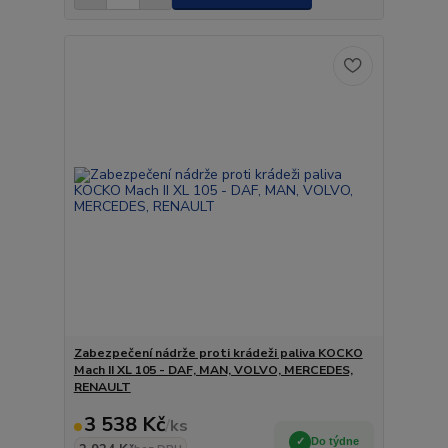
Zabezpečení nádrže proti krádeži paliva KOCKO
Mach II XL 105 - DAF, MAN, VOLVO, MERCEDES,
RENAULT
3 538 Kč
/
ks
Do týdne