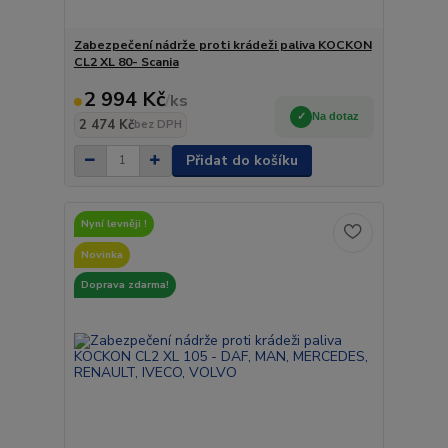
Zabezpečení nádrže proti krádeži paliva KOCKON
CL2 XL 80- Scania
2 994 Kč
/
ks
Na dotaz
2 474 Kč
bez DPH
Přidat do košíku
Nyní levněji !
Novinka
Doprava zdarma!