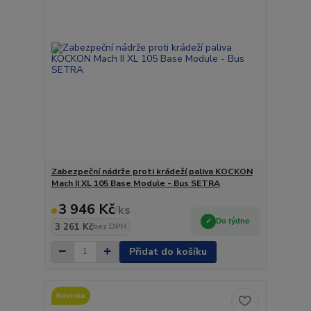
Zabezpeční nádrže proti krádeží paliva KOCKON
Mach II XL 105 Base Module - Bus SETRA
3 946 Kč
/
ks
Do týdne
3 261 Kč
bez DPH
Přidat do košíku
Novinka