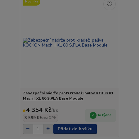
Novinka
Zabezpeční nádrže proti krádeži paliva KOCKON
Mach II XL 80 S.PLA Base Module
4 354 Kč
/
ks
Do týdne
3 599 Kč
bez DPH
Přidat do košíku