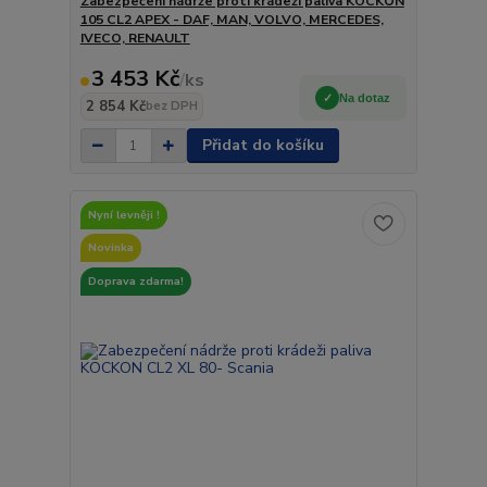
Zabezpečení nádrže proti krádeži paliva KOCKÒN
105 CL2 APEX - DAF, MAN, VOLVO, MERCEDES,
IVECO, RENAULT
3 453 Kč
/
ks
Na dotaz
2 854 Kč
bez DPH
Přidat do košíku
Nyní levněji !
Novinka
Doprava zdarma!