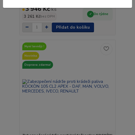
3 946 Kč
/
ks
Do týdne
3 261 Kč
bez DPH
Přidat do košíku
Nyní levněji !
Novinka
Doprava zdarma!