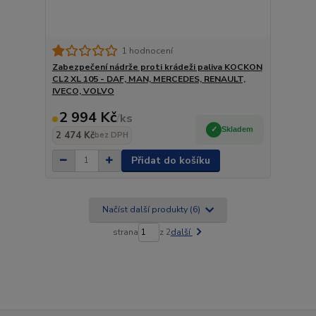
1 hodnocení
Zabezpečení nádrže proti krádeži paliva KOCKON
CL2 XL 105 - DAF, MAN, MERCEDES, RENAULT,
IVECO, VOLVO
2 994 Kč
/
ks
Skladem
2 474 Kč
bez DPH
Přidat do košíku
Načíst další produkty (6)
strana
z 2
další