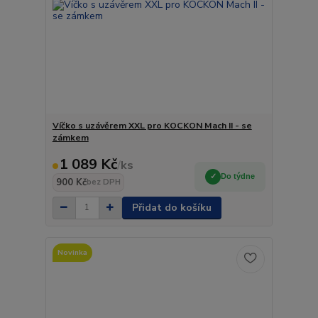
Víčko s uzávěrem XXL pro KOCKON Mach II - se
zámkem
1 089 Kč
/
ks
Do týdne
900 Kč
bez DPH
Přidat do košíku
Novinka