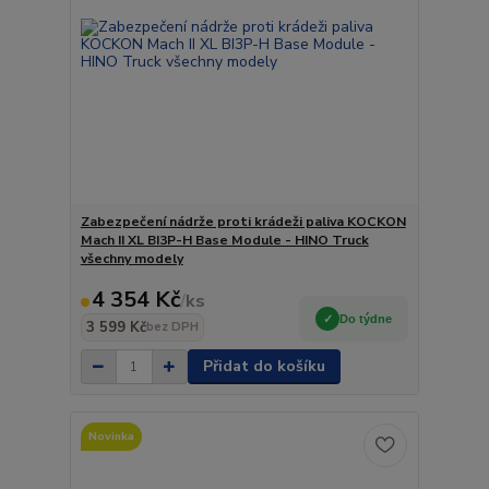
Zabezpečení nádrže proti krádeži paliva KOCKON
Mach II XL BI3P-H Base Module - HINO Truck
všechny modely
4 354 Kč
/
ks
Do týdne
3 599 Kč
bez DPH
Přidat do košíku
Novinka