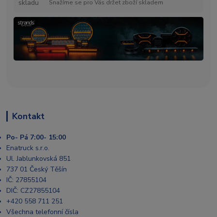
Snažíme se pro Vás držet zboží skladem
Kontakt
Po- Pá 7:00- 15:00
Enatruck s.r.o.
Ul. Jablunkovská 851
737 01 Český Těšín
IČ: 27855104
DIČ: CZ27855104
+420 558 711 251
Všechna telefonní čísla