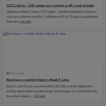
OZZ Lights - LED rampy pro osobní a off-road vozidla
Objevte světelné rampy OZZ Lights – ideální kombinace výkonu a
stylu pro všechna vozidla. S délkami od 8 do 52 palců a unikátními
funkcemi!
číst celé
09
.
01
.
2025
Revoluce v nočním řízení s Nuuk E-Line
Nuuk E-Line Duo je vysoce kvalitní LED lišta a držák registrační
značky, který nabízí vysoký dosah, homologaci E a vestavěné relé.
Inovativní řešení p...
číst celé