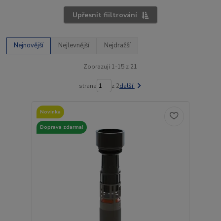
Upřesnit fiiltrování
Nejnovější
Nejlevnější
Nejdražší
Zobrazuji 1-15 z 21
strana
z 2
další
Novinka
Doprava zdarma!