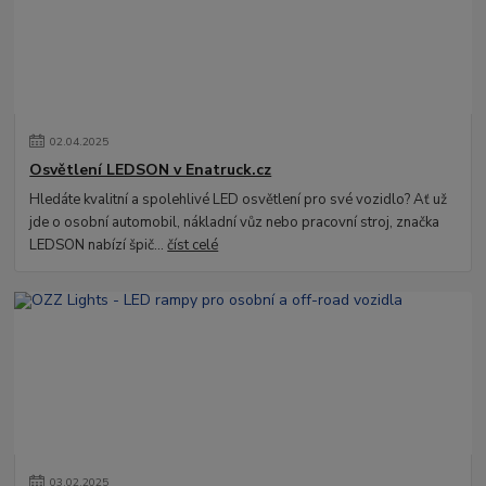
02
.
04
.
2025
Osvětlení LEDSON v Enatruck.cz
Hledáte kvalitní a spolehlivé LED osvětlení pro své vozidlo? Ať už
jde o osobní automobil, nákladní vůz nebo pracovní stroj, značka
LEDSON nabízí špič...
číst celé
03
.
02
.
2025