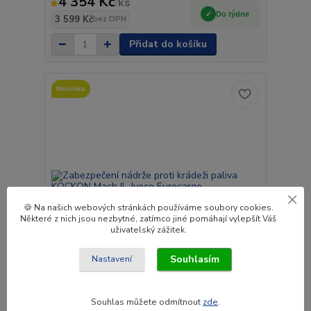
4 354 Kč
/
ks
Do týdne
3 599 Kč
bez DPH
Přidat do košíku
Novinka
🍪 Na našich webových stránkách používáme soubory cookies.
Některé z nich jsou nezbytné, zatímco jiné pomáhají vylepšít Váš
uživatelský zážitek.
Souhlasím
Nastavení
Zabezpečení nádrže proti krádeži paliva KOCKON
Souhlas můžete odmítnout
zde
.
Mach II- Iveco Eurocargo