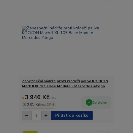
Zabezpeční nádrže proti krádeži paliva KOCKON
Mach II XL 105 Base Module - Mercedes Atego
3 946 Kč
/
ks
Do týdne
3 261 Kč
bez DPH
Přidat do košíku