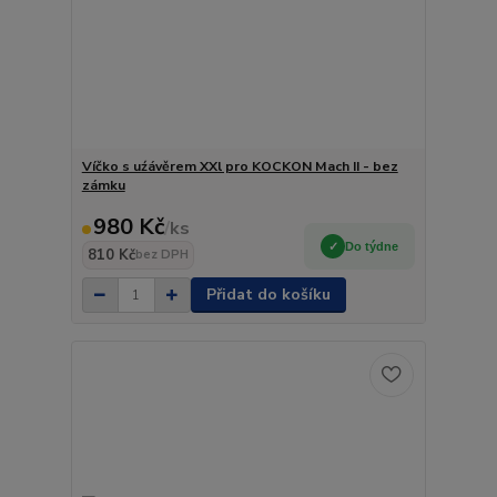
Víčko s uźávěrem XXl pro KOCKON Mach II - bez
zámku
980 Kč
/
ks
Do týdne
810 Kč
bez DPH
Přidat do košíku