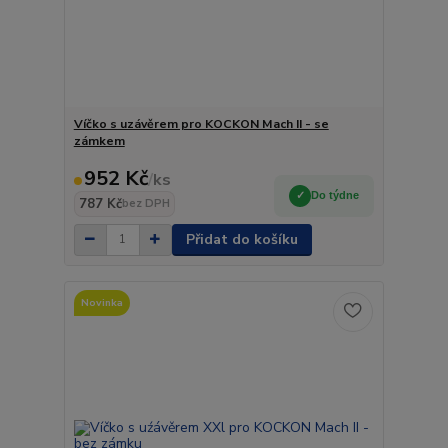
Víčko s uzávěrem pro KOCKON Mach II - se
zámkem
952 Kč
/
ks
Do týdne
787 Kč
bez DPH
Přidat do košíku
Novinka