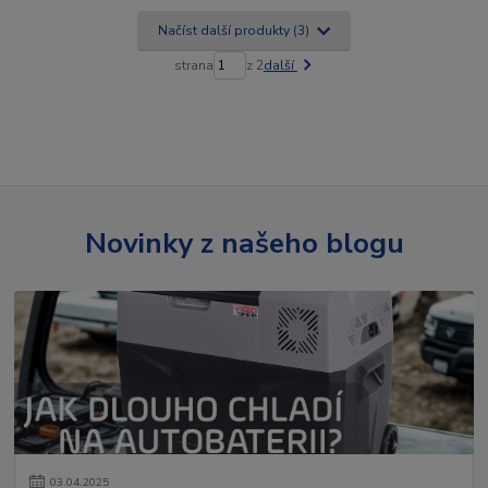
Načíst další produkty (3)
strana
z 2
další
Novinky z našeho blogu
03
.
04
.
2025