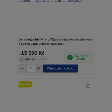
Ochranný rám "A" s příčkou a nápravovou deskou -
Toyota Land Cruiser 150 (2017 -)
15 590 Kč
Do 3 až 4
12 884 Kč
týdnů.
bez DPH
Přidat do košíku
Novinka