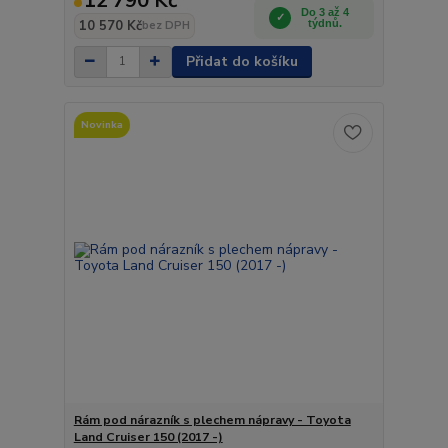
12 790 Kč
Do 3 až 4
10 570 Kč
týdnů.
bez DPH
Přidat do košíku
Novinka
Rám pod nárazník s plechem nápravy - Toyota
Land Cruiser 150 (2017 -)