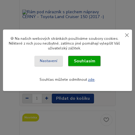
🍪 Na našich webových stránkách používáme soubory cookies.
Některé z nich jsou nezbytné, zatímco jiné pomáhají vylepšít Váš
uživatelský zážitek.
Souhlasím
Nastavení
Rám pod nárazník s plechem nápravy ČERNÝ -
Toyota Land Cruiser 150 (2017 -)
15 390 Kč
Souhlas můžete odmítnout
zde
.
Do 3 až 4
12 719 Kč
týdnů.
bez DPH
Přidat do košíku
Novinka