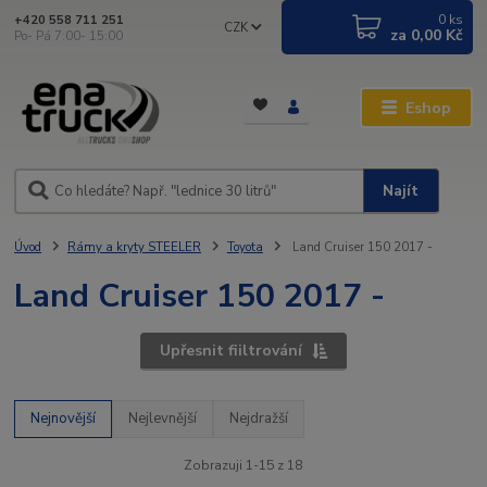
0
ks
+420 558 711 251
CZK
za
0,00 Kč
Po- Pá 7:00- 15:00
Eshop
Najít
Úvod
Rámy a kryty STEELER
Toyota
Land Cruiser 150 2017 -
Land Cruiser 150 2017 -
Upřesnit fiiltrování
Nejnovější
Nejlevnější
Nejdražší
Zobrazuji 1-15 z 18