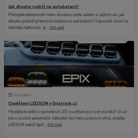
Jak dlouho vydrží na autobaterii?
Plánujete kempování nebo dlouhou cestu autem a zajímá vás, jak
dlouho poběží přenosná lednice na autobaterii? Odpověď závisí na
několika faktorech, al...
číst celé
02
.
04
.
2025
Osvětlení LEDSON v Enatruck.cz
Hledáte kvalitní a spolehlivé LED osvětlení pro své vozidlo? Ať už
jde o osobní automobil, nákladní vůz nebo pracovní stroj, značka
LEDSON nabízí špič...
číst celé