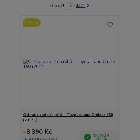
strana
z 2
další
Novinka
Ochrana zadních rohů - Toyota Land Cruiser 150
(2017 -)
8 390 Kč
Do 3 až 4
6 934 Kč
týdnů.
bez DPH