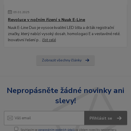
09
.
01
.
2025
Revoluce v nočním řízení s Nuuk E-Line
Nuuk E-Line Duo je vysoce kvalitní LED lišta a držák registrační
značky, který nabízí vysoký dosah, homologaci E a vestavěné relé.
Inovativní řešení p...
číst celé
Zobrazit všechny články
Nepropásněte žádné novinky ani
slevy!
Přihlásit se
Souhlasím se
zpracováním osobních údajů
za účelem rozesílky newsletteru.