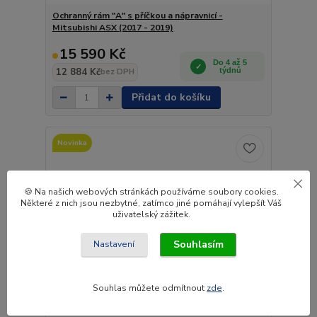
Ochranný rám "A" s příčkou a nápravnicí -
Mitsubishi ASX (2017 - 2019)
15 590 Kč
Do 4 až 5
12 884 Kč
týdnů
bez DPH
Přidat do košíku
Novinka
🍪 Na našich webových stránkách používáme soubory cookies.
Některé z nich jsou nezbytné, zatímco jiné pomáhají vylepšít Váš
uživatelský zážitek.
Souhlasím
Nastavení
Souhlas můžete odmítnout
zde
.