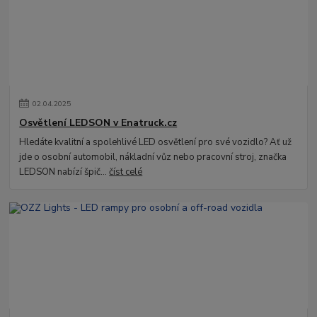
02
.
04
.
2025
Osvětlení LEDSON v Enatruck.cz
Hledáte kvalitní a spolehlivé LED osvětlení pro své vozidlo? Ať už
jde o osobní automobil, nákladní vůz nebo pracovní stroj, značka
LEDSON nabízí špič...
číst celé