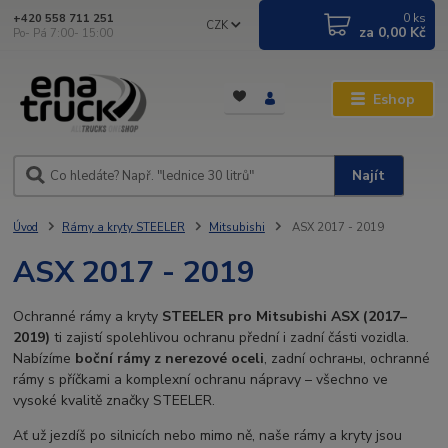
0
ks
+420 558 711 251
CZK
za
0,00 Kč
Po- Pá 7:00- 15:00
Eshop
Najít
Úvod
Rámy a kryty STEELER
Mitsubishi
ASX 2017 - 2019
ASX 2017 - 2019
Ochranné rámy a kryty
STEELER pro Mitsubishi ASX (2017–
2019)
ti zajistí spolehlivou ochranu přední i zadní části vozidla.
Nabízíme
boční rámy z nerezové oceli
, zadní ochraны, ochranné
rámy s příčkami a komplexní ochranu nápravy – všechno ve
vysoké kvalitě značky STEELER.
Ať už jezdíš po silnicích nebo mimo ně, naše rámy a kryty jsou