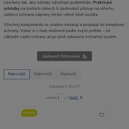
navrženy tak, aby odolaly náročným podmínkám.
Praktické
schůdky
na bočních rámech ti zjednoduší přístup na střechu,
zatímco ochrana nápravy chrání citlivé části vozidla.
Všechny komponenty se snadno instalují a propojují do komplexní
ochrany. Vyber si z řady možností podle svých potřeb – od
základní zadní ochrany až po plně vybavený ochranný systém.
Upřesnit fiiltrování
Nejnovější
Nejlevnější
Nejdražší
Zobrazuji 1-15 z 17
strana
z 2
další
Novinka