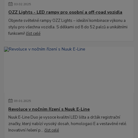
03
.
02
.
2025
OZZ Lights - LED rampy pro osobní a off-road vozidla
Objevte světelné rampy OZZ Lights – ideální kombinace výkonu a
stylu pro všechna vozidla. S délkami od 8 do 52 palců a unikátními
funkcemi!
číst celé
09
.
01
.
2025
Revoluce v nočním řízení s Nuuk E-Line
Nuuk E-Line Duo je vysoce kvalitní LED lišta a držák registrační
značky, který nabízí vysoký dosah, homologaci E a vestavěné relé.
Inovativní řešení p...
číst celé