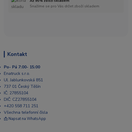
Až 95% zboží skladem
Snažíme se pro Vás držet zboží skladem
Kontakt
Po- Pá 7:00- 15:00
Enatruck s.r.o.
Ul. Jablunkovská 851
737 01 Český Těšín
IČ: 27855104
DIČ: CZ27855104
+420 558 711 251
Všechna telefonní čísla
📩 Napsat na WhatsApp