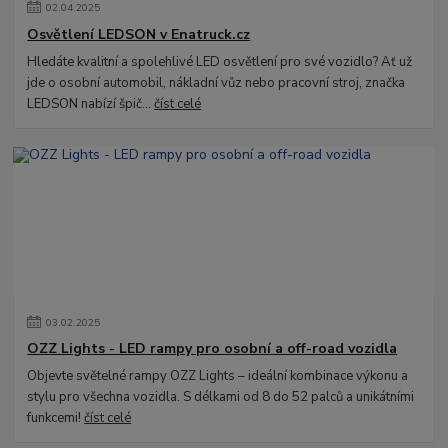
02
.
04
.
2025
Osvětlení LEDSON v Enatruck.cz
Hledáte kvalitní a spolehlivé LED osvětlení pro své vozidlo? Ať už
jde o osobní automobil, nákladní vůz nebo pracovní stroj, značka
LEDSON nabízí špič...
číst celé
03
.
02
.
2025
OZZ Lights - LED rampy pro osobní a off-road vozidla
Objevte světelné rampy OZZ Lights – ideální kombinace výkonu a
stylu pro všechna vozidla. S délkami od 8 do 52 palců a unikátními
funkcemi!
číst celé