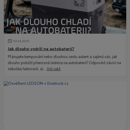
03
.
04
.
2025
Jak dlouho vydrží na autobaterii?
Plánujete kempování nebo dlouhou cestu autem a zajímá vás, jak
dlouho poběží přenosná lednice na autobaterii? Odpověď závisí na
několika faktorech, al...
číst celé