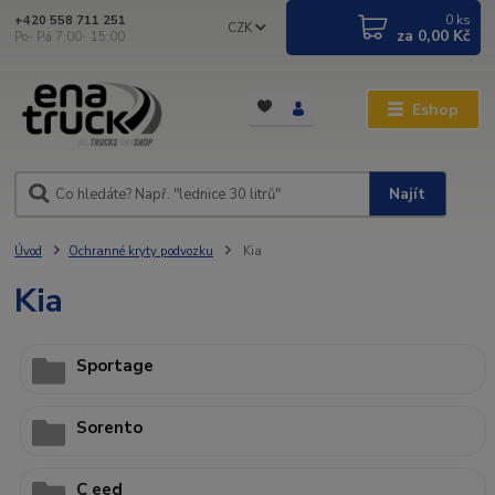
0
ks
+420 558 711 251
CZK
za
0,00 Kč
Po- Pá 7:00- 15:00
Eshop
Najít
Úvod
Ochranné kryty podvozku
Kia
Kia
Sportage
Sorento
C eed