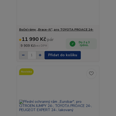
Boční rámy ,,Brace-it", pro TOYOTA PROACE 24-
11 990 Kč
/
pár
Do 2 a 3
9 909 Kč
týdnů.
bez DPH
Přidat do košíku
Novinka