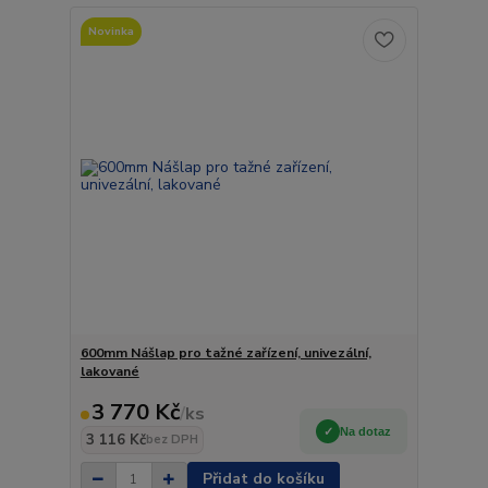
Novinka
600mm Nášlap pro tažné zařízení, univezální,
lakované
3 770 Kč
/
ks
Na dotaz
3 116 Kč
bez DPH
Přidat do košíku