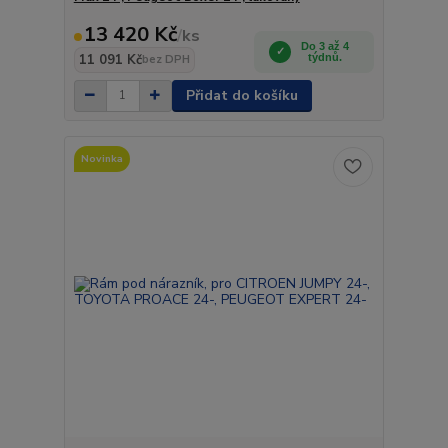
13 420 Kč
/
ks
Do 3 až 4
11 091 Kč
týdnů.
bez DPH
Přidat do košíku
Novinka