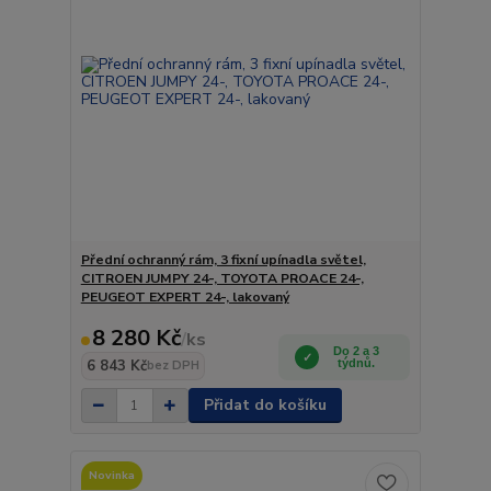
Přední ochranný rám, 3 fixní upínadla světel,
CITROEN JUMPY 24-, TOYOTA PROACE 24-,
PEUGEOT EXPERT 24-, lakovaný
8 280 Kč
/
ks
Do 2 a 3
6 843 Kč
týdnů.
bez DPH
Přidat do košíku
Novinka