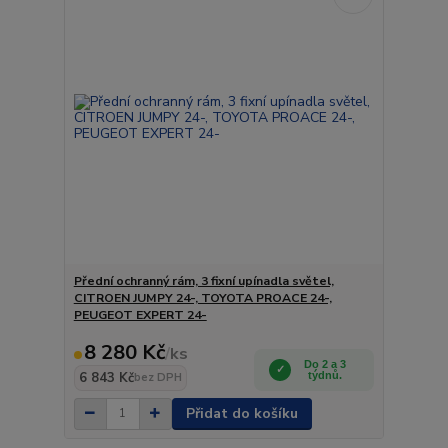
Přední ochranný rám, 3 fixní upínadla světel,
CITROEN JUMPY 24-, TOYOTA PROACE 24-,
PEUGEOT EXPERT 24-
8 280 Kč
/
ks
Do 2 a 3
6 843 Kč
týdnů.
bez DPH
Přidat do košíku