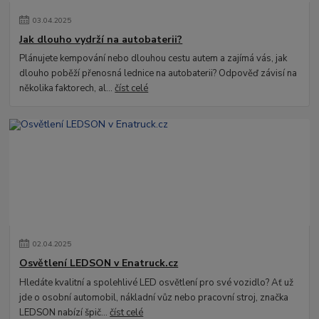
03
.
04
.
2025
Jak dlouho vydrží na autobaterii?
Plánujete kempování nebo dlouhou cestu autem a zajímá vás, jak
dlouho poběží přenosná lednice na autobaterii? Odpověď závisí na
několika faktorech, al...
číst celé
02
.
04
.
2025
Osvětlení LEDSON v Enatruck.cz
Hledáte kvalitní a spolehlivé LED osvětlení pro své vozidlo? Ať už
jde o osobní automobil, nákladní vůz nebo pracovní stroj, značka
LEDSON nabízí špič...
číst celé