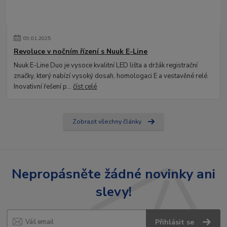
09
.
01
.
2025
Revoluce v nočním řízení s Nuuk E-Line
Nuuk E-Line Duo je vysoce kvalitní LED lišta a držák registrační
značky, který nabízí vysoký dosah, homologaci E a vestavěné relé.
Inovativní řešení p...
číst celé
Zobrazit všechny články
Nepropásněte žádné novinky ani
slevy!
Přihlásit se