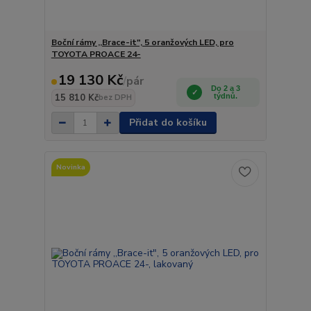
Boční rámy ,,Brace-it", 5 oranžových LED, pro
TOYOTA PROACE 24-
19 130 Kč
/
pár
Do 2 a 3
15 810 Kč
týdnů.
bez DPH
Přidat do košíku
Novinka