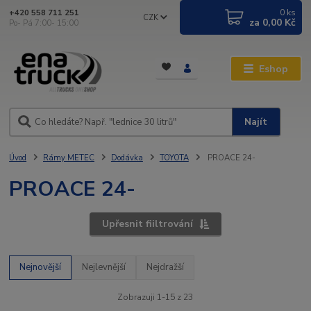
0
ks
+420 558 711 251
CZK
za
0,00 Kč
Po- Pá 7:00- 15:00
Eshop
Najít
Úvod
Rámy METEC
Dodávka
TOYOTA
PROACE 24-
PROACE 24-
Upřesnit fiiltrování
Nejnovější
Nejlevnější
Nejdražší
Zobrazuji 1-15 z 23