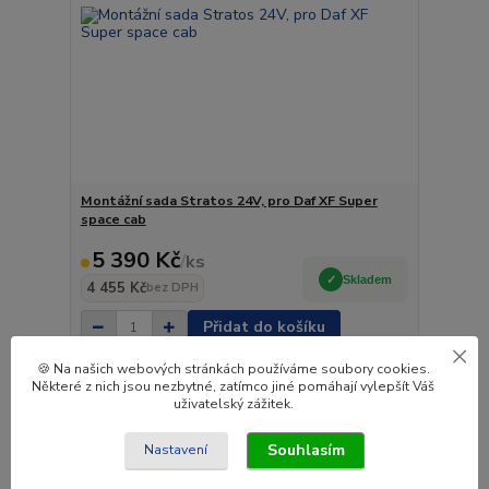
Montážní sada Stratos 24V, pro Daf XF Super
space cab
5 390 Kč
/
ks
Skladem
4 455 Kč
bez DPH
Přidat do košíku
🍪 Na našich webových stránkách používáme soubory cookies.
Některé z nich jsou nezbytné, zatímco jiné pomáhají vylepšít Váš
Novinka
uživatelský zážitek.
Souhlasím
Nastavení