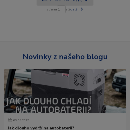
Načíst další produkty (3)
strana
z 2
další
Novinky z našeho blogu
03
.
04
.
2025
Jak dlouho vydrží na autobaterii?