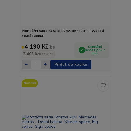
Montážní sada Stratos 24V, Renault T- vysoká
spací kabina
4 190 Kč
/
ks
Centrální
sklad Do 5- 7
3 463 Kč
dnů.
bez DPH
Přidat do košíku
Novinka