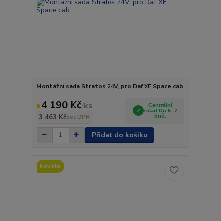
Montážní sada Stratos 24V, pro Daf XF Space cab
4 190 Kč
/
ks
Centrální
sklad Do 5- 7
3 463 Kč
dnů.
bez DPH
Přidat do košíku
Novinka