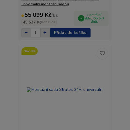
universální montážní sadou
55 099 Kč
/
ks
Centrální
sklad Do 5- 7
45 537 Kč
dnů.
bez DPH
Přidat do košíku
Novinka