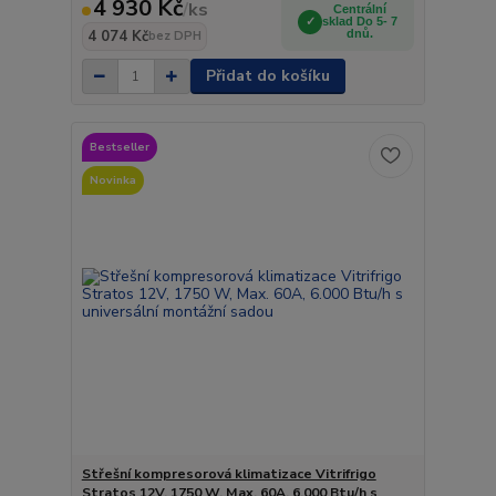
4 930 Kč
/
ks
Centrální
sklad Do 5- 7
4 074 Kč
dnů.
bez DPH
Přidat do košíku
Bestseller
Novinka
Střešní kompresorová klimatizace Vitrifrigo
Stratos 12V, 1750 W, Max. 60A, 6.000 Btu/h s