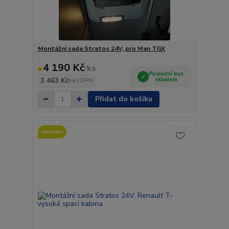
Montážní sada Stratos 24V, pro Man TGX
4 190 Kč
/
ks
Poslední kus
3 463 Kč
skladem
bez DPH
Přidat do košíku
Novinka