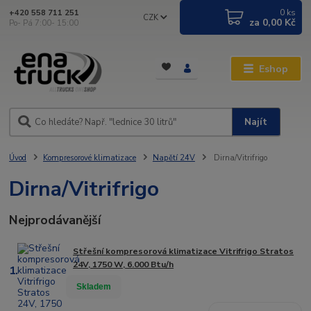
0
ks
+420 558 711 251
CZK
za
0,00 Kč
Po- Pá 7:00- 15:00
Eshop
Najít
Úvod
Kompresorové klimatizace
Napětí 24V
Dirna/Vitrifrigo
Dirna/Vitrifrigo
Nejprodávanější
Střešní kompresorová klimatizace Vitrifrigo Stratos
24V, 1750 W, 6.000 Btu/h
1.
Skladem