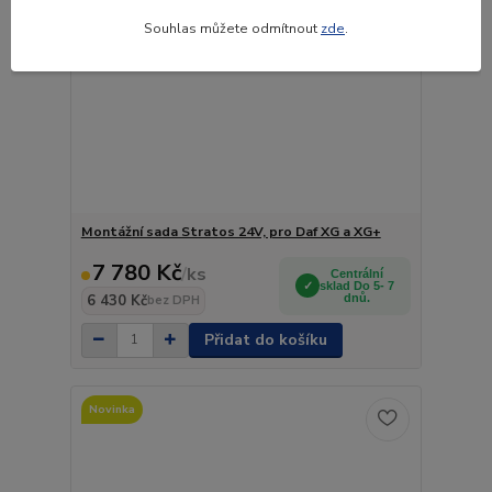
Souhlas můžete odmítnout
zde
.
Montážní sada Stratos 24V, pro Daf XG a XG+
7 780 Kč
/
ks
Centrální
sklad Do 5- 7
6 430 Kč
dnů.
bez DPH
Přidat do košíku
Novinka