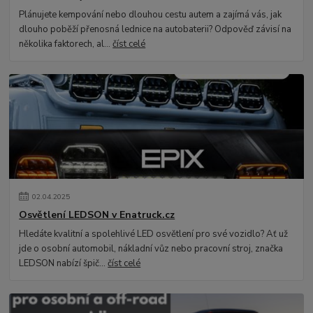
Plánujete kempování nebo dlouhou cestu autem a zajímá vás, jak
dlouho poběží přenosná lednice na autobaterii? Odpověď závisí na
několika faktorech, al...
číst celé
02
.
04
.
2025
Osvětlení LEDSON v Enatruck.cz
Hledáte kvalitní a spolehlivé LED osvětlení pro své vozidlo? Ať už
jde o osobní automobil, nákladní vůz nebo pracovní stroj, značka
LEDSON nabízí špič...
číst celé