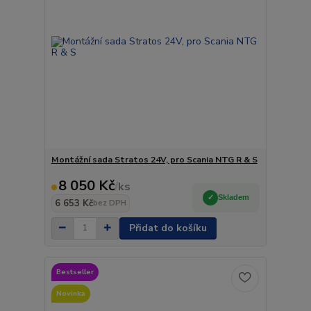
Montážní sada Stratos 24V, pro Scania NTG R & S
8 050 Kč
/
ks
Skladem
6 653 Kč
bez DPH
Přidat do košíku
Bestseller
Novinka