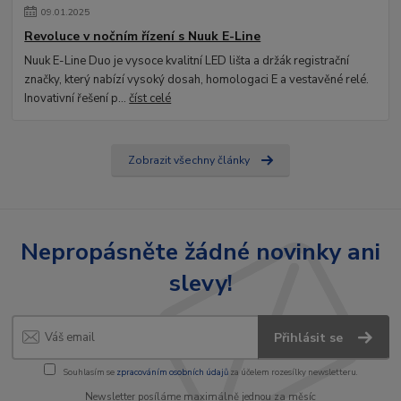
09
.
01
.
2025
Revoluce v nočním řízení s Nuuk E-Line
Nuuk E-Line Duo je vysoce kvalitní LED lišta a držák registrační
značky, který nabízí vysoký dosah, homologaci E a vestavěné relé.
Inovativní řešení p...
číst celé
Zobrazit všechny články
Nepropásněte žádné novinky ani
slevy!
Přihlásit se
Souhlasím se
zpracováním osobních údajů
za účelem rozesílky newsletteru.
Newsletter posíláme maximálně jednou za měsíc