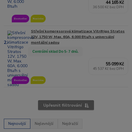
44 165 Kč
36 500 Kč bez DPH
Bestseller
Novinka
Střešní kompresorová klimatizace Vitrifrigo Stratos
12V, 1750 W, Max. 60A, 6.000 Btu/h s universální
2.
montážní sadou
Centrální sklad Do 5- 7 dnů.
55 099 Kč
45 537 Kč bez DPH
Bestseller
Novinka
Upřesnit fiiltrování
Nejnovější
Nejlevnější
Nejdražší