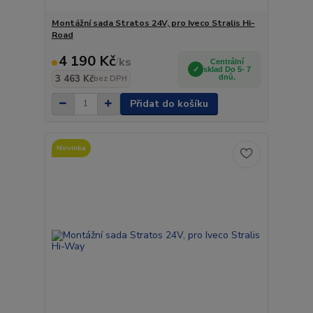
Montážní sada Stratos 24V, pro Iveco Stralis Hi-
Road
4 190 Kč
/
ks
Centrální
sklad Do 5- 7
3 463 Kč
dnů.
bez DPH
Přidat do košíku
Novinka