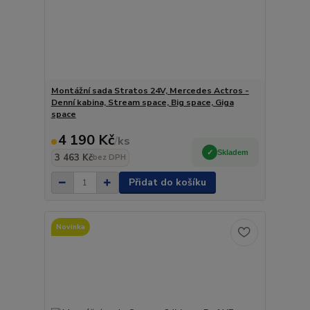
Montážní sada Stratos 24V, Mercedes Actros -
Denní kabina, Stream space, Big space, Giga
space
4 190 Kč
/
ks
Skladem
3 463 Kč
bez DPH
Přidat do košíku
Novinka