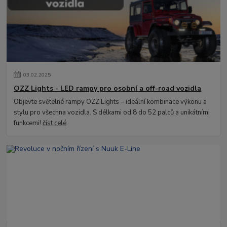
03
.
02
.
2025
OZZ Lights - LED rampy pro osobní a off-road vozidla
Objevte světelné rampy OZZ Lights – ideální kombinace výkonu a
stylu pro všechna vozidla. S délkami od 8 do 52 palců a unikátními
funkcemi!
číst celé