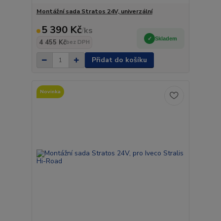
Montážní sada Stratos 24V, univerzální
5 390 Kč
/
ks
Skladem
4 455 Kč
bez DPH
Přidat do košíku
Novinka