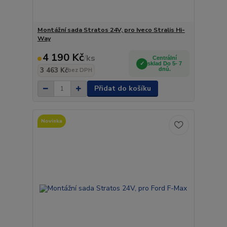
Montážní sada Stratos 24V, pro Iveco Stralis Hi-
Way
4 190 Kč
/
ks
Centrální
sklad Do 5- 7
3 463 Kč
dnů.
bez DPH
Přidat do košíku
Novinka