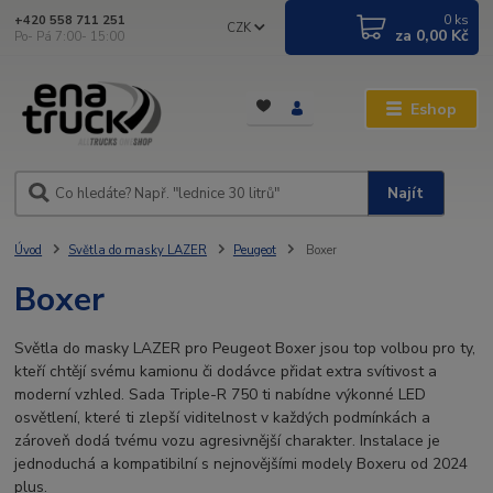
0
ks
+420 558 711 251
CZK
za
0,00 Kč
Po- Pá 7:00- 15:00
Eshop
Najít
Úvod
Světla do masky LAZER
Peugeot
Boxer
Boxer
Světla do masky LAZER pro Peugeot Boxer jsou top volbou pro ty,
kteří chtějí svému kamionu či dodávce přidat extra svítivost a
moderní vzhled. Sada Triple-R 750 ti nabídne výkonné LED
osvětlení, které ti zlepší viditelnost v každých podmínkách a
zároveň dodá tvému vozu agresivnější charakter. Instalace je
jednoduchá a kompatibilní s nejnovějšími modely Boxeru od 2024
plus.