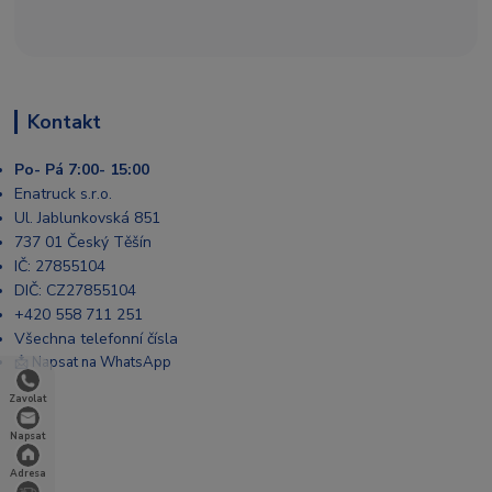
Kontakt
Po- Pá 7:00- 15:00
Enatruck s.r.o.
Ul. Jablunkovská 851
737 01 Český Těšín
IČ: 27855104
DIČ: CZ27855104
+420 558 711 251
Všechna telefonní čísla
📩 Napsat na WhatsApp
Zavolat
Napsat
Adresa