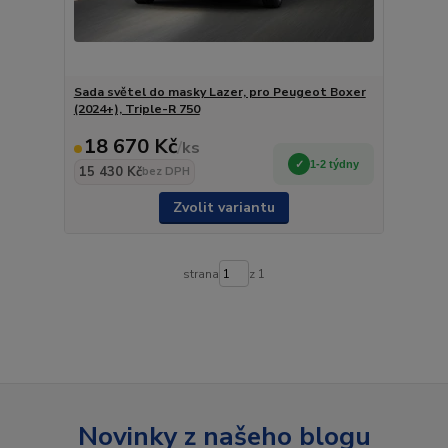
Sada světel do masky Lazer, pro Peugeot Boxer
(2024+), Triple-R 750
18 670 Kč
/
ks
1-2 týdny
15 430 Kč
bez DPH
Zvolit variantu
strana
z 1
Novinky z našeho blogu