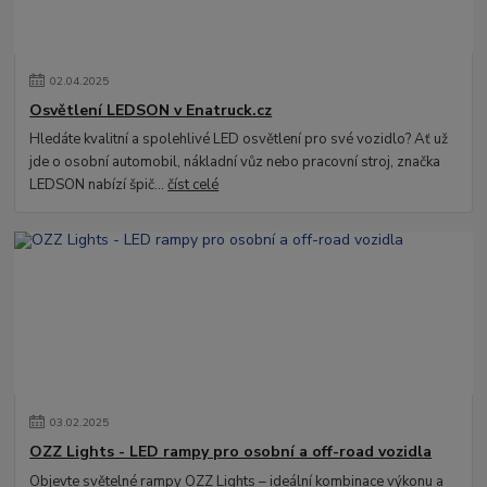
02
.
04
.
2025
Osvětlení LEDSON v Enatruck.cz
Hledáte kvalitní a spolehlivé LED osvětlení pro své vozidlo? Ať už
jde o osobní automobil, nákladní vůz nebo pracovní stroj, značka
LEDSON nabízí špič...
číst celé
03
.
02
.
2025
OZZ Lights - LED rampy pro osobní a off-road vozidla
Objevte světelné rampy OZZ Lights – ideální kombinace výkonu a