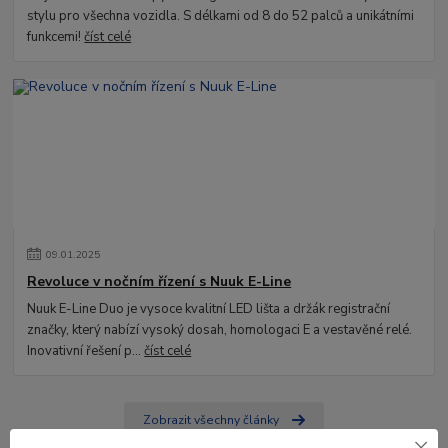
stylu pro všechna vozidla. S délkami od 8 do 52 palců a unikátními
funkcemi!
číst celé
09
.
01
.
2025
Revoluce v nočním řízení s Nuuk E-Line
Nuuk E-Line Duo je vysoce kvalitní LED lišta a držák registrační
značky, který nabízí vysoký dosah, homologaci E a vestavěné relé.
Inovativní řešení p...
číst celé
Zobrazit všechny články