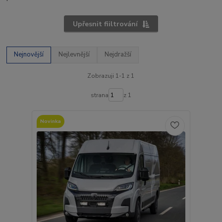
Upřesnit fiiltrování
Nejnovější
Nejlevnější
Nejdražší
Zobrazuji 1-1 z 1
strana
z 1
Novinka