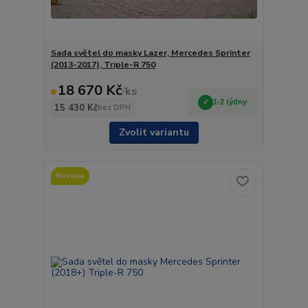
Sada světel do masky Lazer, Mercedes Sprinter
(2013-2017), Triple-R 750
18 670 Kč
/
ks
1-2 týdny
15 430 Kč
bez DPH
Zvolit variantu
Novinka