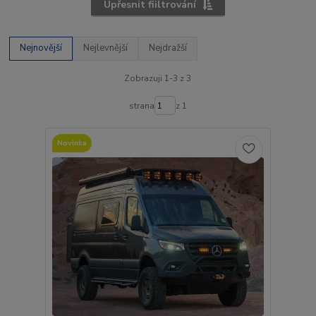
Upřesnit fiiltrování
Nejnovější
Nejlevnější
Nejdražší
Zobrazuji 1-3 z 3
strana
z 1
Novinka