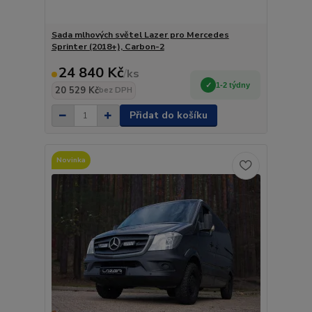
Sada mlhových světel Lazer pro Mercedes
Sprinter (2018+), Carbon-2
24 840 Kč
/
ks
1-2 týdny
20 529 Kč
bez DPH
Přidat do košíku
Novinka