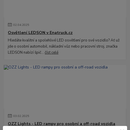
02
.
04
.
2025
Osvětlení LEDSON v Enatruck.cz
Hledáte kvalitní a spolehlivé LED osvětlení pro své vozidlo? Ať už
jde o osobní automobil, nákladní vůz nebo pracovní stroj, značka
LEDSON nabízí špič...
číst celé
03
.
02
.
2025
OZZ Lights - LED rampy pro osobní a off-road vozidla