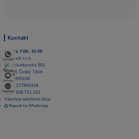
Kontakt
Po- Pá 7:00- 15:00
Enatruck s.r.o.
Zavolat
Ul. Jablunkovská 851
Napsat
737 01 Český Těšín
IČ: 27855104
Adresa
DIČ: CZ27855104
+420 558 711 251
Doprava
Všechna telefonní čísla
📩 Napsat na WhatsApp