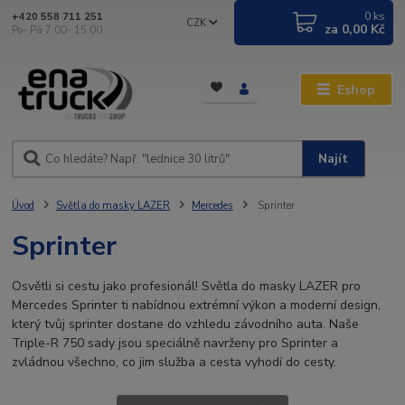
0
ks
+420 558 711 251
CZK
za
0,00 Kč
Po- Pá 7:00- 15:00
Eshop
Najít
Úvod
Světla do masky LAZER
Mercedes
Sprinter
Sprinter
Osvětli si cestu jako profesionál! Světla do masky LAZER pro
Mercedes Sprinter ti nabídnou extrémní výkon a moderní design,
který tvůj sprinter dostane do vzhledu závodního auta. Naše
Triple-R 750 sady jsou speciálně navrženy pro Sprinter a
zvládnou všechno, co jim služba a cesta vyhodí do cesty.