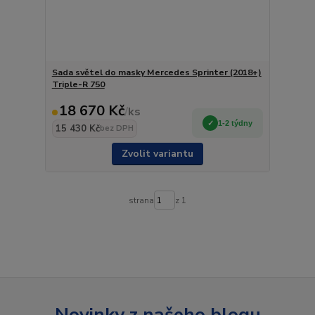
Sada světel do masky Mercedes Sprinter (2018+)
Triple-R 750
18 670 Kč
/
ks
1-2 týdny
15 430 Kč
bez DPH
Zvolit variantu
strana
z 1
Novinky z našeho blogu