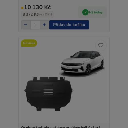
10 130 Kč
1-2 týdny
8 372 Kč
bez DPH
Přidat do košíku
Novinka
Ocelový kryt olejové vany pro Vauxhall Astra L