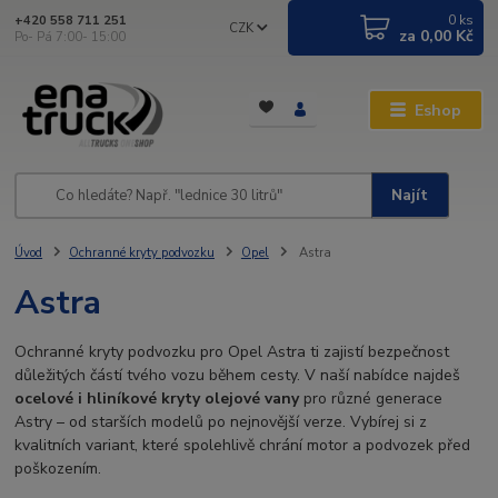
0
ks
+420 558 711 251
CZK
za
0,00 Kč
Po- Pá 7:00- 15:00
Eshop
Najít
Úvod
Ochranné kryty podvozku
Opel
Astra
Astra
Ochranné kryty podvozku pro Opel Astra ti zajistí bezpečnost
důležitých částí tvého vozu během cesty. V naší nabídce najdeš
ocelové i hliníkové kryty olejové vany
pro různé generace
Astry – od starších modelů po nejnovější verze. Vybírej si z
kvalitních variant, které spolehlivě chrání motor a podvozek před
poškozením.