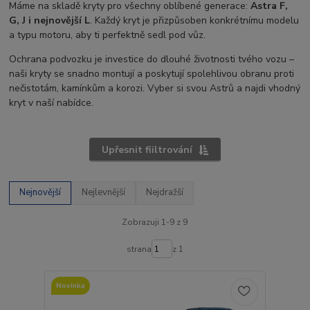
Máme na skladě kryty pro všechny oblíbené generace:
Astra F,
G, J i nejnovější L
. Každý kryt je přizpůsoben konkrétnímu modelu
a typu motoru, aby ti perfektně sedl pod vůz.
Ochrana podvozku je investice do dlouhé životnosti tvého vozu –
naši kryty se snadno montují a poskytují spolehlivou obranu proti
nečistotám, kamínkům a korozi. Vyber si svou Astrů a najdi vhodný
kryt v naší nabídce.
Upřesnit fiiltrování
Nejnovější
Nejlevnější
Nejdražší
Zobrazuji 1-9 z 9
strana
z 1
Novinka