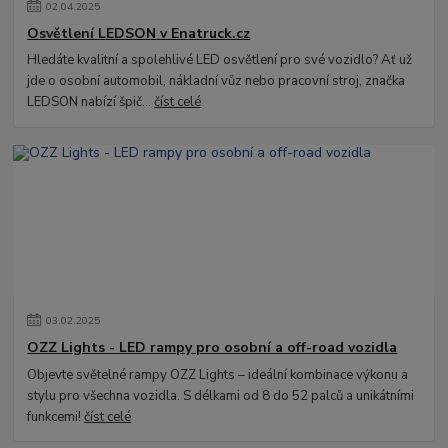
02
.
04
.
2025
Osvětlení LEDSON v Enatruck.cz
Hledáte kvalitní a spolehlivé LED osvětlení pro své vozidlo? Ať už
jde o osobní automobil, nákladní vůz nebo pracovní stroj, značka
LEDSON nabízí špič...
číst celé
03
.
02
.
2025
OZZ Lights - LED rampy pro osobní a off-road vozidla
Objevte světelné rampy OZZ Lights – ideální kombinace výkonu a
stylu pro všechna vozidla. S délkami od 8 do 52 palců a unikátními
funkcemi!
číst celé