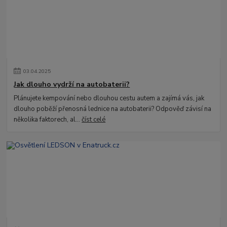
03
.
04
.
2025
Jak dlouho vydrží na autobaterii?
Plánujete kempování nebo dlouhou cestu autem a zajímá vás, jak
dlouho poběží přenosná lednice na autobaterii? Odpověď závisí na
několika faktorech, al...
číst celé