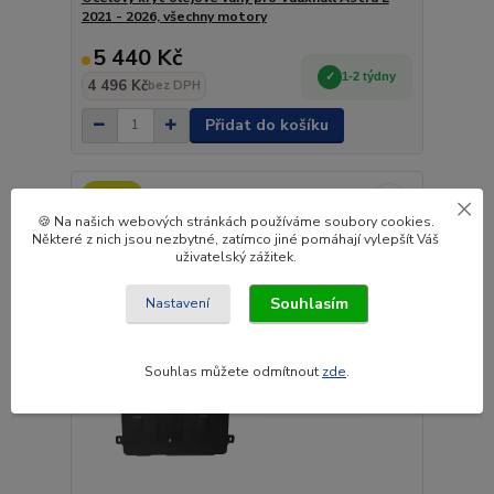
2021 - 2026, všechny motory
5 440 Kč
1-2 týdny
4 496 Kč
bez DPH
Přidat do košíku
Novinka
🍪 Na našich webových stránkách používáme soubory cookies.
Některé z nich jsou nezbytné, zatímco jiné pomáhají vylepšít Váš
uživatelský zážitek.
Souhlasím
Nastavení
Souhlas můžete odmítnout
zde
.