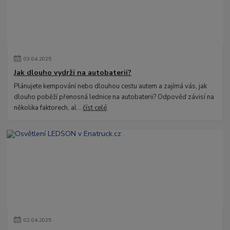
03
.
04
.
2025
Jak dlouho vydrží na autobaterii?
Plánujete kempování nebo dlouhou cestu autem a zajímá vás, jak
dlouho poběží přenosná lednice na autobaterii? Odpověď závisí na
několika faktorech, al...
číst celé
02
.
04
.
2025