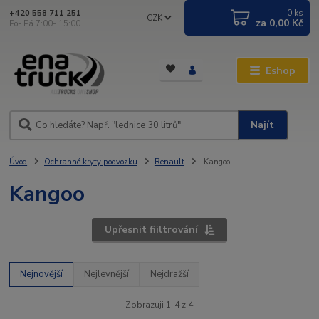
0
ks
+420 558 711 251
CZK
za
0,00 Kč
Po- Pá 7:00- 15:00
Eshop
Najít
Úvod
Ochranné kryty podvozku
Renault
Kangoo
Kangoo
Upřesnit fiiltrování
Nejnovější
Nejlevnější
Nejdražší
Zobrazuji 1-4 z 4