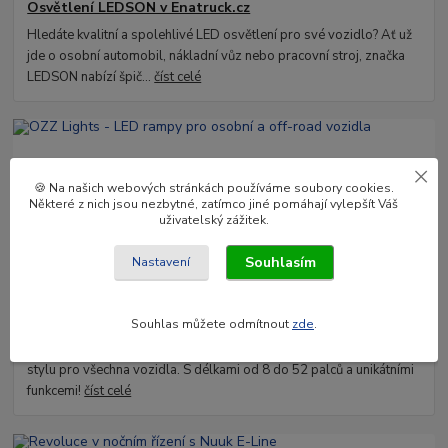
Osvětlení LEDSON v Enatruck.cz
Hledáte kvalitní a spolehlivé LED osvětlení pro své vozidlo? Ať už
jde o osobní automobil, nákladní vůz nebo pracovní stroj, značka
LEDSON nabízí špič...
číst celé
🍪 Na našich webových stránkách používáme soubory cookies.
Některé z nich jsou nezbytné, zatímco jiné pomáhají vylepšít Váš
uživatelský zážitek.
Souhlasím
Nastavení
03
.
02
.
2025
OZZ Lights - LED rampy pro osobní a off-road vozidla
Souhlas můžete odmítnout
zde
.
Objevte světelné rampy OZZ Lights – ideální kombinace výkonu a
stylu pro všechna vozidla. S délkami od 8 do 52 palců a unikátními
funkcemi!
číst celé