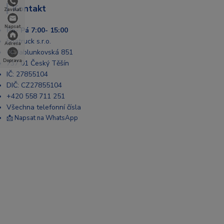
Kontakt
Zavolat
Napsat
Po- Pá 7:00- 15:00
Enatruck s.r.o.
Adresa
Ul. Jablunkovská 851
Doprava
737 01 Český Těšín
IČ: 27855104
DIČ: CZ27855104
+420 558 711 251
Všechna telefonní čísla
📩 Napsat na WhatsApp