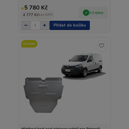
5 780 Kč
1-2 týdny
4 777 Kč
bez DPH
Přidat do košíku
Novinka
Hliníkový kryt pod olejovou nádrž pro Renault