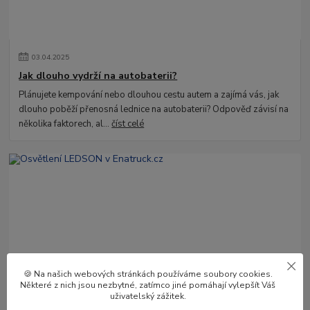
03
.
04
.
2025
Jak dlouho vydrží na autobaterii?
Plánujete kempování nebo dlouhou cestu autem a zajímá vás, jak
dlouho poběží přenosná lednice na autobaterii? Odpověď závisí na
několika faktorech, al...
číst celé
🍪 Na našich webových stránkách používáme soubory cookies.
02
.
04
.
2025
Některé z nich jsou nezbytné, zatímco jiné pomáhají vylepšít Váš
Osvětlení LEDSON v Enatruck.cz
uživatelský zážitek.