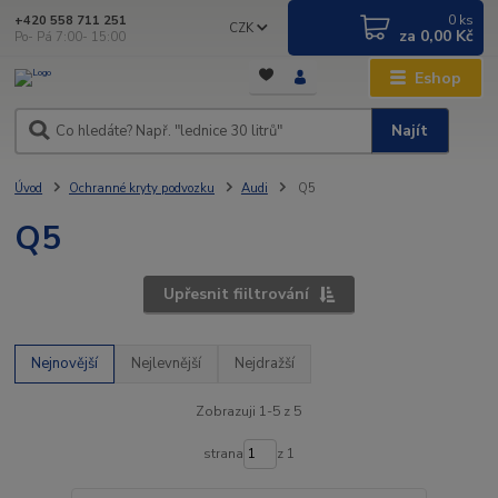
0
ks
+420 558 711 251
CZK
za
0,00 Kč
Po- Pá 7:00- 15:00
Eshop
Najít
Úvod
Ochranné kryty podvozku
Audi
Q5
Q5
Upřesnit fiiltrování
Nejnovější
Nejlevnější
Nejdražší
Zobrazuji 1-5 z 5
strana
z 1