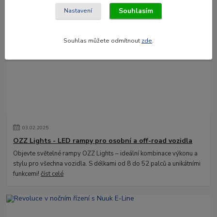
Hledáte kvalitní a spolehlivé LED osvětlení pro své vozidlo? Ať už
Souhlasím
Nastavení
jde o osobní automobil, nákladní vůz nebo pracovní stroj, značka
LEDSON nabízí špič...
číst celé
Souhlas můžete odmítnout
zde
.
03
.
02
.
2025
OZZ Lights - LED rampy pro osobní a off-road vozidla
Objevte světelné rampy OZZ Lights – ideální kombinace výkonu a
stylu pro všechna vozidla. S délkami od 8 do 52 palců a unikátními
funkcemi!
číst celé