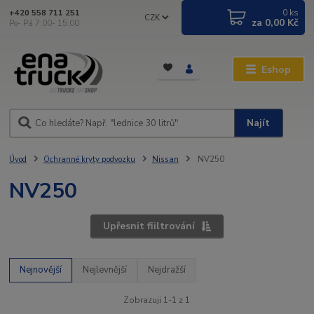
0
ks
+420 558 711 251
CZK
za
0,00 Kč
Po- Pá 7:00- 15:00
Eshop
Najít
Úvod
Ochranné kryty podvozku
Nissan
NV250
NV250
Upřesnit fiiltrování
Nejnovější
Nejlevnější
Nejdražší
Zobrazuji 1-1 z 1