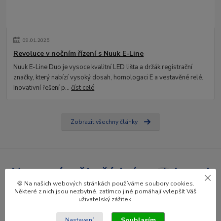
09
.
01
.
2025
Revoluce v nočním řízení s Nuuk E-Line
Nuuk E-Line Duo je vysoce kvalitní LED lišta a držák registrační
značky, který nabízí vysoký dosah, homologaci E a vestavěné relé.
Inovativní řešení p...
číst celé
Zobrazit všechny články
Nepropásněte žádné novinky ani
🍪 Na našich webových stránkách používáme soubory cookies.
slevy!
Některé z nich jsou nezbytné, zatímco jiné pomáhají vylepšít Váš
uživatelský zážitek.
Přihlásit se
Souhlasím
Nastavení