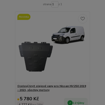
strana
z 1
Novinka
Ocelový kryt olejové vany pro Nissan NV250 2019
- 2021, všechny motory
5 780 Kč
1-2 týdny
4 777 Kč
bez DPH