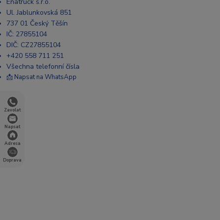
Enatruck s.r.o.
Ul. Jablunkovská 851
737 01 Český Těšín
IČ: 27855104
DIČ: CZ27855104
+420 558 711 251
Všechna telefonní čísla
📩 Napsat na WhatsApp
Zavolat
Napsat
Adresa
Doprava