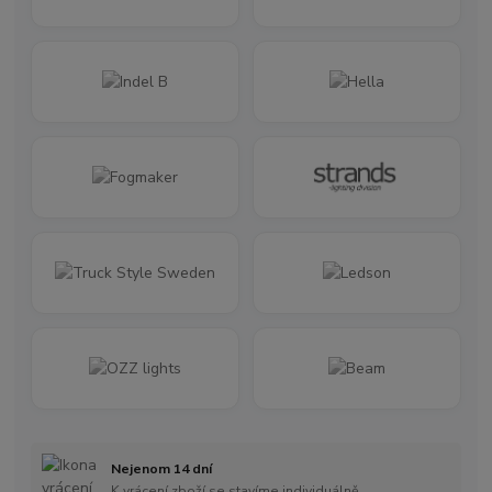
Nejenom 14 dní
K vrácení zboží se stavíme individuálně