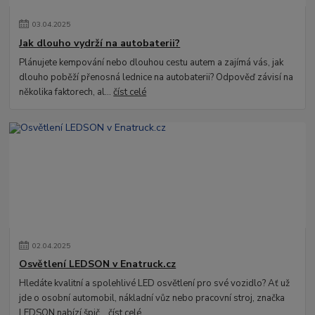
03
.
04
.
2025
Jak dlouho vydrží na autobaterii?
Plánujete kempování nebo dlouhou cestu autem a zajímá vás, jak
dlouho poběží přenosná lednice na autobaterii? Odpověď závisí na
několika faktorech, al...
číst celé
02
.
04
.
2025
Osvětlení LEDSON v Enatruck.cz
Hledáte kvalitní a spolehlivé LED osvětlení pro své vozidlo? Ať už
jde o osobní automobil, nákladní vůz nebo pracovní stroj, značka
LEDSON nabízí špič...
číst celé