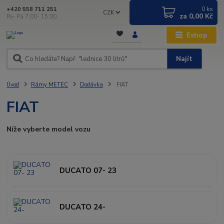
0
ks
+420 558 711 251
CZK
za
0,00 Kč
Po- Pá 7:00- 15:00
Eshop
Najít
Úvod
Rámy METEC
Dodávka
FIAT
FIAT
Níže vyberte model vozu
DUCATO 07- 23
DUCATO 24-