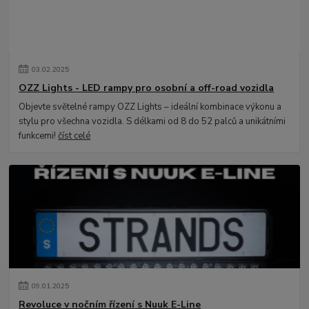
03
.
02
.
2025
OZZ Lights - LED rampy pro osobní a off-road vozidla
Objevte světelné rampy OZZ Lights – ideální kombinace výkonu a
stylu pro všechna vozidla. S délkami od 8 do 52 palců a unikátními
funkcemi!
číst celé
09
.
01
.
2025
Revoluce v nočním řízení s Nuuk E-Line