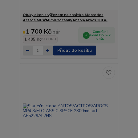
Ofuky oken s výřezem na zrcátko Mercedes
Actros MP4/MP5/Procabin/Antos/Arocs 2014-
1 700 Kč
/
pár
Centrální
sklad Do 5- 7
1 405 Kč
dnů.
bez DPH
Přidat do košíku