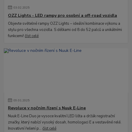
03
.
02
.
2025
OZZ Lights - LED rampy pro osobní a off-road vozidla
Objevte světelné rampy OZZ Lights – ideální kombinace výkonu a
stylu pro všechna vozidla. S délkami od 8 do 52 palců a unikátními
funkcemi!
číst celé
09
.
01
.
2025
Revoluce v nočním řízení s Nuuk E-Line
Nuuk E-Line Duo je vysoce kvalitní LED lišta a držák registrační
značky, který nabízí vysoký dosah, homologaci E a vestavěné relé.
Inovativní řešení p...
číst celé