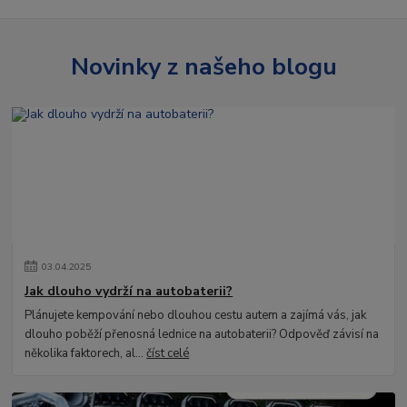
Novinky z našeho blogu
03
.
04
.
2025
Jak dlouho vydrží na autobaterii?
Plánujete kempování nebo dlouhou cestu autem a zajímá vás, jak
dlouho poběží přenosná lednice na autobaterii? Odpověď závisí na
několika faktorech, al...
číst celé