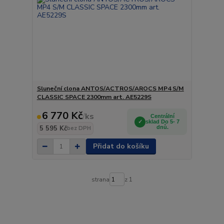
Sluneční clona ANTOS/ACTROS/AROCS MP4 S/M
CLASSIC SPACE 2300mm art. AE5229S
6 770 Kč
/
ks
Centrální
sklad Do 5- 7
5 595 Kč
dnů.
bez DPH
Přidat do košíku
strana
z 1