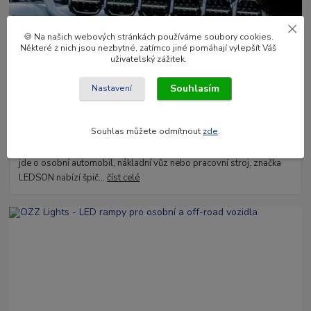
🍪 Na našich webových stránkách používáme soubory cookies.
Některé z nich jsou nezbytné, zatímco jiné pomáhají vylepšít Váš
uživatelský zážitek.
Souhlasím
Nastavení
02
.
04
.
2025
Osvětlení LEDSON v Enatruck.cz
Souhlas můžete odmítnout
zde
.
Hledáte kvalitní a spolehlivé LED osvětlení pro své vozidlo? Ať už
jde o osobní automobil, nákladní vůz nebo pracovní stroj, značka
LEDSON nabízí špič...
číst celé