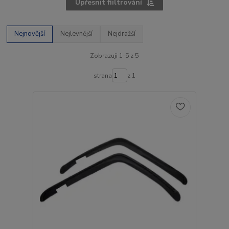
Upřesnit fiiltrování
Nejnovější
Nejlevnější
Nejdražší
Zobrazuji 1-5 z 5
strana
z 1