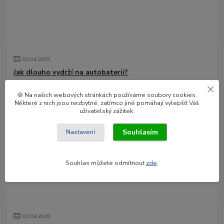
03
.
04
.
2025
Jak dlouho vydrží na autobaterii?
Plánujete kempování nebo dlouhou cestu autem a zajímá vás, jak
🍪 Na našich webových stránkách používáme soubory cookies.
dlouho poběží přenosná lednice na autobaterii? Odpověď závisí na
Některé z nich jsou nezbytné, zatímco jiné pomáhají vylepšít Váš
několika faktorech, al...
číst celé
uživatelský zážitek.
Souhlasím
Nastavení
Souhlas můžete odmítnout
zde
.
02
.
04
.
2025