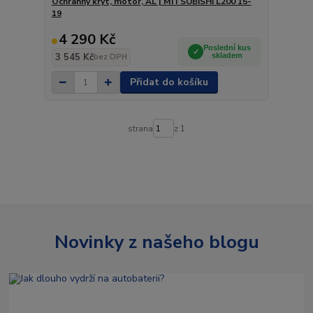
Ochranný kryt, motor, AL | MITSUBISHI L200 15-
19
4 290 Kč
Poslední kus
3 545 Kč
skladem
bez DPH
Přidat do košíku
strana
z 1
Novinky z našeho blogu