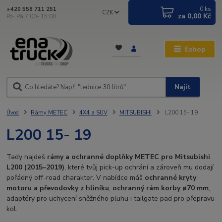
0
ks
+420 558 711 251
CZK
za
0,00 Kč
Po- Pá 7:00- 15:00
Eshop
Najít
Úvod
Rámy METEC
4X4 a SUV
MITSUBISHI
L200 15- 19
L200 15- 19
Tady najdeš
rámy a ochranné doplňky METEC pro Mitsubishi
L200 (2015–2019)
, které tvůj pick-up ochrání a zároveň mu dodají
pořádný off-road charakter. V nabídce máš
ochranné kryty
motoru a převodovky z hliníku
,
ochranný rám korby ø70 mm
,
adaptéry pro uchycení sněžného pluhu i tailgate pad pro přepravu
kol.