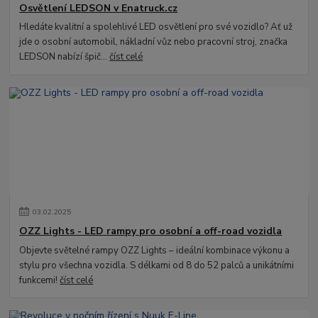
Osvětlení LEDSON v Enatruck.cz
Hledáte kvalitní a spolehlivé LED osvětlení pro své vozidlo? Ať už
jde o osobní automobil, nákladní vůz nebo pracovní stroj, značka
LEDSON nabízí špič...
číst celé
03
.
02
.
2025
OZZ Lights - LED rampy pro osobní a off-road vozidla
Objevte světelné rampy OZZ Lights – ideální kombinace výkonu a
stylu pro všechna vozidla. S délkami od 8 do 52 palců a unikátními
funkcemi!
číst celé