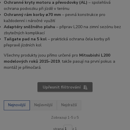
Ochranné kryty motoru a převodovky (AL)
– spolehlivá
ochrana podvozku při jízdě v terénu
Ochranný rám korby ø70 mm
– pevná konstrukce pro
každodenní i náročné využití
Adaptéry sněžného pluhu
– připrav L200 na zimní sezónu bez
zbytečných komplikací
Tailgate pad na 5 kol
– praktická ochrana čela korby při
přepravě jízdních kol
Všechny produkty jsou přímo určené pro
Mitsubishi L200
modelových roků 2015–2019
, takže pasují na první pokus a
montáž je přímočará.
Upřesnit fiiltrování
Nejnovější
Nejlevnější
Nejdražší
Zobrazuji 1-5 z 5
strana
z 1