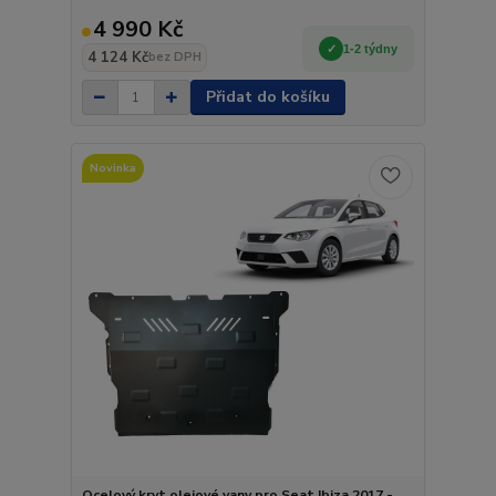
4 990 Kč
1-2 týdny
4 124 Kč
bez DPH
Přidat do košíku
Novinka
Ocelový kryt olejové vany pro Seat Ibiza 2017 -