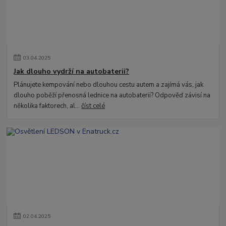
03
.
04
.
2025
Jak dlouho vydrží na autobaterii?
Plánujete kempování nebo dlouhou cestu autem a zajímá vás, jak
dlouho poběží přenosná lednice na autobaterii? Odpověď závisí na
několika faktorech, al...
číst celé
02
.
04
.
2025