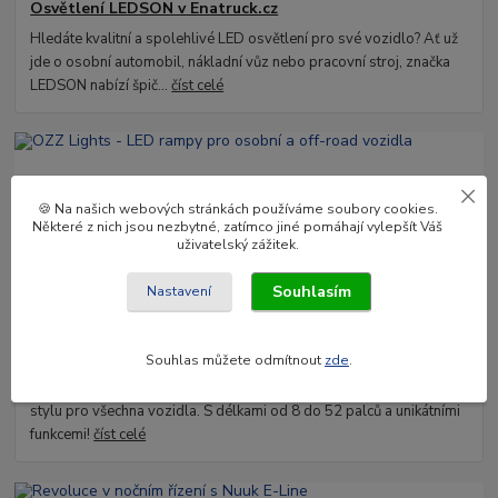
Osvětlení LEDSON v Enatruck.cz
Hledáte kvalitní a spolehlivé LED osvětlení pro své vozidlo? Ať už
jde o osobní automobil, nákladní vůz nebo pracovní stroj, značka
LEDSON nabízí špič...
číst celé
🍪 Na našich webových stránkách používáme soubory cookies.
Některé z nich jsou nezbytné, zatímco jiné pomáhají vylepšít Váš
uživatelský zážitek.
Souhlasím
Nastavení
03
.
02
.
2025
OZZ Lights - LED rampy pro osobní a off-road vozidla
Souhlas můžete odmítnout
zde
.
Objevte světelné rampy OZZ Lights – ideální kombinace výkonu a
stylu pro všechna vozidla. S délkami od 8 do 52 palců a unikátními
funkcemi!
číst celé