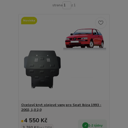
strana
z 1
Novinka
Ocelový kryt olejové vany pro Seat Ibiza 1993 -
2002, 1,0 2,0
4 550 Kč
1-2 týdny
3 760 Kč
bez DPH