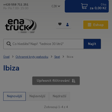
0
ks
+420 558 711 251
CZK
za
0,00 Kč
Po- Pá 7:00- 15:00
Eshop
Najít
Úvod
Ochranné kryty podvozku
Seat
Ibiza
Ibiza
Upřesnit fiiltrování
Nejnovější
Nejlevnější
Nejdražší
Zobrazuji 1-4 z 4