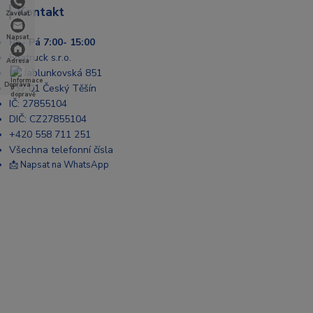
Kontakt
Zavolat
Napsat
Po- Pá 7:00- 15:00
Enatruck s.r.o.
Adresa
Ul. Jablunkovská 851
Doprava
737 01 Český Těšín
IČ: 27855104
DIČ: CZ27855104
+420 558 711 251
Všechna telefonní čísla
📩 Napsat na WhatsApp