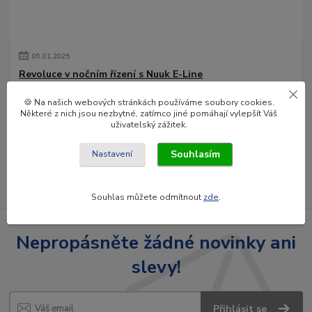
09
.
01
.
2025
Revoluce v nočním řízení s Nuuk E-Line
Nuuk E-Line Duo je vysoce kvalitní LED lišta a držák registrační
🍪 Na našich webových stránkách používáme soubory cookies.
značky, který nabízí vysoký dosah, homologaci E a vestavěné relé.
Některé z nich jsou nezbytné, zatímco jiné pomáhají vylepšít Váš
Inovativní řešení p...
číst celé
uživatelský zážitek.
Souhlasím
Nastavení
Zobrazit všechny články
Souhlas můžete odmítnout
zde
.
Nepropásněte žádné novinky ani
slevy!
Přihlásit se