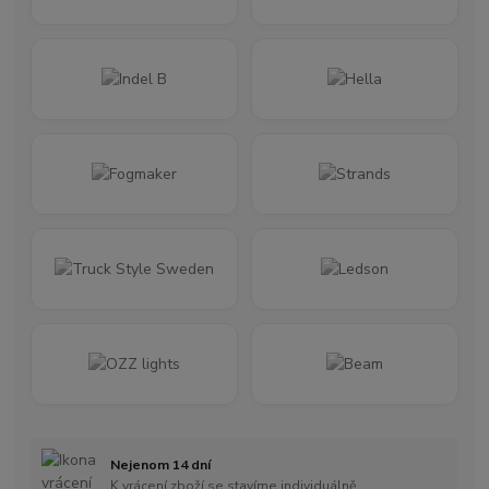
Nejenom 14 dní
K vrácení zboží se stavíme individuálně