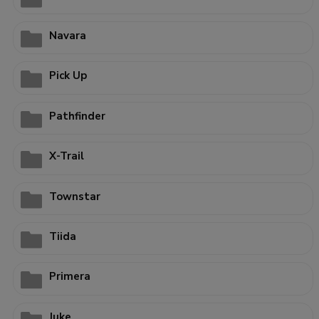
Navara
Pick Up
Pathfinder
X-Trail
Townstar
Tiida
Primera
Juke