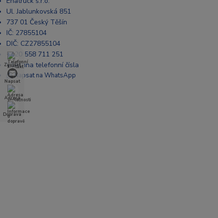
Enatruck s.r.o.
Ul. Jablunkovská 851
737 01 Český Těšín
IČ: 27855104
DIČ: CZ27855104
+420 558 711 251
Všechna telefonní čísla
Zavolat
📩 Napsat na WhatsApp
Napsat
Adresa
Doprava