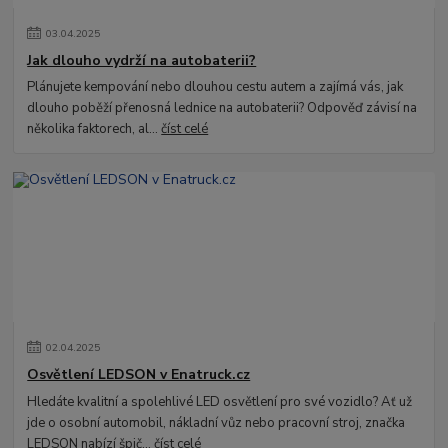
03
.
04
.
2025
Jak dlouho vydrží na autobaterii?
Plánujete kempování nebo dlouhou cestu autem a zajímá vás, jak
dlouho poběží přenosná lednice na autobaterii? Odpověď závisí na
několika faktorech, al...
číst celé
02
.
04
.
2025
Osvětlení LEDSON v Enatruck.cz
Hledáte kvalitní a spolehlivé LED osvětlení pro své vozidlo? Ať už
jde o osobní automobil, nákladní vůz nebo pracovní stroj, značka
LEDSON nabízí špič...
číst celé