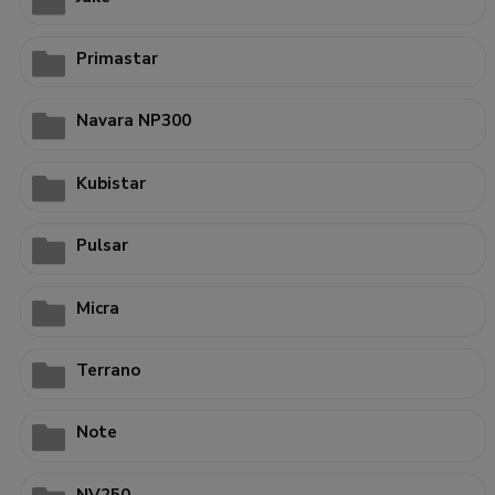
Primastar
Navara NP300
Kubistar
Pulsar
Micra
Terrano
Note
NV250