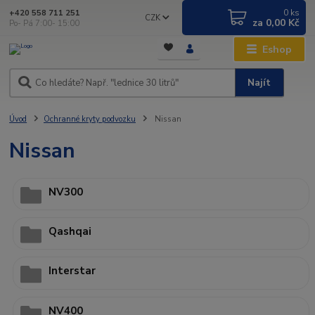
0
ks
+420 558 711 251
CZK
za
0,00 Kč
Po- Pá 7:00- 15:00
Eshop
Najít
Úvod
Ochranné kryty podvozku
Nissan
Nissan
NV300
Qashqai
Interstar
NV400