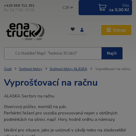
0
ks
+420 558 711 251
CZK
za
0,00 Kč
Po- Pá 7:00- 15:00
Eshop
Najít
Úvod
Sněhové řetězy
Sněhové řetězy ALASKA
Vyprošťovací na račnu
Vyprošťovací na račnu
ALASKA Sectors na račnu
čtvercový průřez, montáž na pás.
Perfektní řešení pro vozidla provozovaná nejen v obtížných
podmínkách na silnici, např. Hory, hodně sněhu a námrazy.
Ideální pro situace, jako je uvíznutí v závěji nebo na zledovatělé