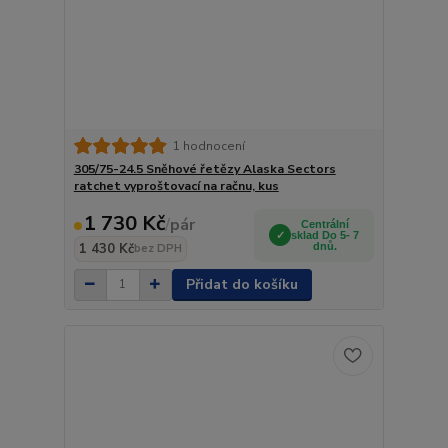
1 hodnocení
305/75-24.5 Sněhové řetězy Alaska Sectors
ratchet vyproštovací na račnu, kus
1 730 Kč
/
pár
Centrální
sklad Do 5- 7
1 430 Kč
dnů.
bez DPH
Přidat do košíku