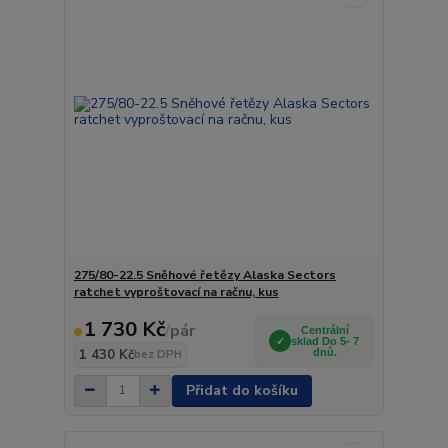
275/80-22.5 Sněhové řetězy Alaska Sectors
ratchet vyproštovací na račnu, kus
1 730 Kč
/
pár
Centrální
sklad Do 5- 7
1 430 Kč
dnů.
bez DPH
Přidat do košíku