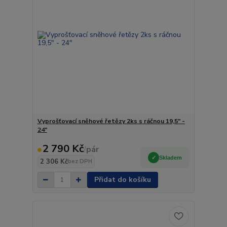
Vyprošťovací sněhové řetězy 2ks s ráčnou 19,5" -
24"
2 790 Kč
/
pár
Skladem
2 306 Kč
bez DPH
Přidat do košíku