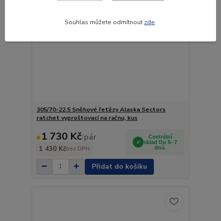
Souhlas můžete odmítnout
zde
.
305/70-22.5 Sněhové řetězy Alaska Sectors
ratchet vyproštovací na račnu, kus
1 730 Kč
/
pár
Centrální
sklad Do 5- 7
1 430 Kč
dnů.
bez DPH
Přidat do košíku