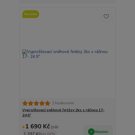
Novinka
2 hodnocení
Vyprošťovací sněhové řetězy 2ks s ráčnou 17-
24,5"
1 690 Kč
/
pár
Skladem
1 397 Kč
bez DPH