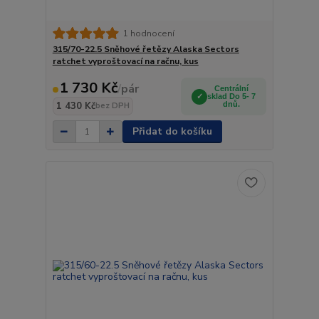
1 hodnocení
315/70-22.5 Sněhové řetězy Alaska Sectors
ratchet vyproštovací na račnu, kus
1 730 Kč
/
pár
Centrální
sklad Do 5- 7
1 430 Kč
dnů.
bez DPH
Přidat do košíku