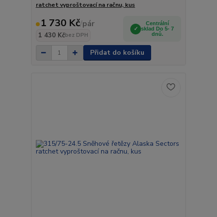
ratchet vyproštovací na račnu, kus
1 730 Kč
/
pár
Centrální
sklad Do 5- 7
1 430 Kč
dnů.
bez DPH
Přidat do košíku