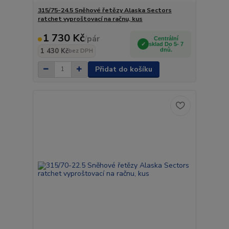
315/75-24.5 Sněhové řetězy Alaska Sectors
ratchet vyproštovací na račnu, kus
1 730 Kč
/
pár
Centrální
sklad Do 5- 7
1 430 Kč
dnů.
bez DPH
Přidat do košíku