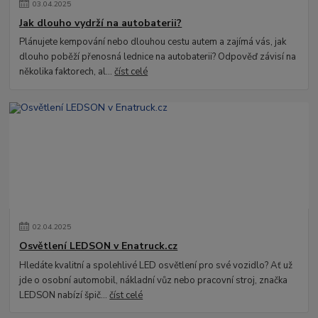
03
.
04
.
2025
Jak dlouho vydrží na autobaterii?
Plánujete kempování nebo dlouhou cestu autem a zajímá vás, jak
dlouho poběží přenosná lednice na autobaterii? Odpověď závisí na
několika faktorech, al...
číst celé
02
.
04
.
2025
Osvětlení LEDSON v Enatruck.cz
Hledáte kvalitní a spolehlivé LED osvětlení pro své vozidlo? Ať už
jde o osobní automobil, nákladní vůz nebo pracovní stroj, značka
LEDSON nabízí špič...
číst celé