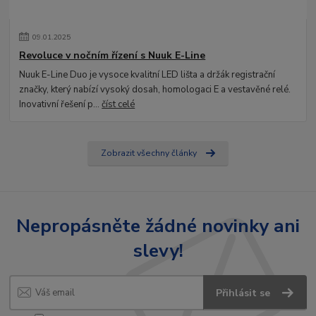
09
.
01
.
2025
Revoluce v nočním řízení s Nuuk E-Line
Nuuk E-Line Duo je vysoce kvalitní LED lišta a držák registrační
značky, který nabízí vysoký dosah, homologaci E a vestavěné relé.
Inovativní řešení p...
číst celé
Zobrazit všechny články
Nepropásněte žádné novinky ani
slevy!
Přihlásit se