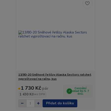
13/80-20 Sněhové řetězy Alaska Sectors ratchet
vyproštovací na račnu, kus
1 730 Kč
/
pár
Centrální
sklad Do 5- 7
1 430 Kč
dnů.
bez DPH
Přidat do košíku