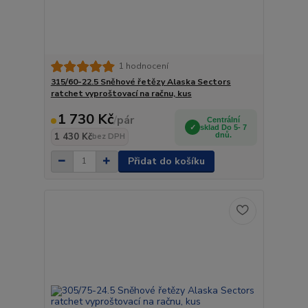
1 hodnocení
315/60-22.5 Sněhové řetězy Alaska Sectors
ratchet vyproštovací na račnu, kus
1 730 Kč
/
pár
Centrální
sklad Do 5- 7
1 430 Kč
dnů.
bez DPH
Přidat do košíku