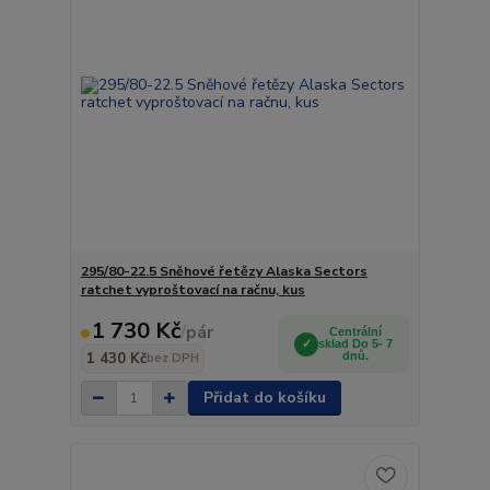
295/80-22.5 Sněhové řetězy Alaska Sectors
ratchet vyproštovací na račnu, kus
1 730 Kč
/
pár
Centrální
sklad Do 5- 7
1 430 Kč
dnů.
bez DPH
Přidat do košíku