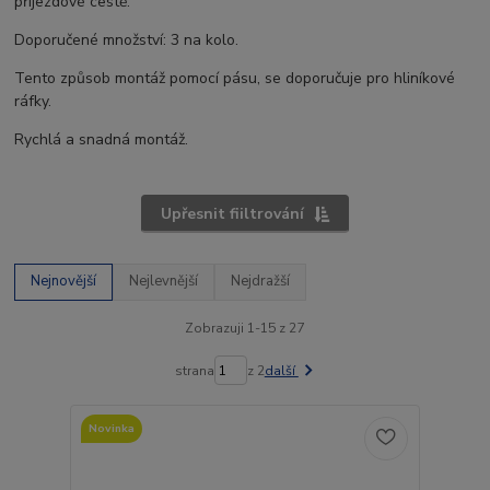
příjezdové cestě.
Doporučené množství: 3 na kolo.
Tento způsob montáž pomocí pásu, se doporučuje pro hliníkové
ráfky.
Rychlá a snadná montáž.
Upřesnit fiiltrování
Nejnovější
Nejlevnější
Nejdražší
Zobrazuji 1-15 z 27
strana
z 2
další
Novinka