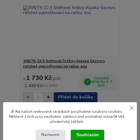
305/75-22.5 Sněhové řetězy Alaska Sectors
ratchet vyproštovací na račnu, kus
1 730 Kč
/
pár
Centrální
sklad Do 5- 7
1 430 Kč
dnů.
bez DPH
Přidat do košíku
🍪 Na našich webových stránkách používáme soubory cookies.
Některé z nich jsou nezbytné, zatímco jiné pomáhají vylepšít Váš
uživatelský zážitek.
Souhlasím
Nastavení