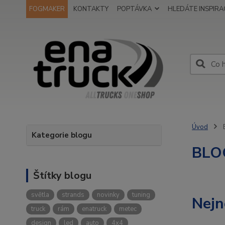
FOGMAKER
KONTAKTY
POPTÁVKA
HLEDÁTE INSPIRAC
Úvod
Kategorie blogu
BLO
Štítky blogu
světla
strands
novinky
tuning
Nejn
truck
rám
enatruck
metec
design
led
auto
4x4