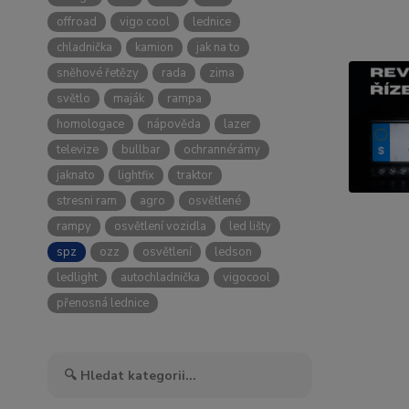
offroad
vigo cool
lednice
chladnička
kamion
jak na to
sněhové řetězy
rada
zima
světlo
maják
rampa
homologace
nápověda
lazer
televize
bullbar
ochrannérámy
jaknato
lightfix
traktor
stresni ram
agro
osvětlené
rampy
osvětlení vozidla
led lišty
spz
ozz
osvětlení
ledson
ledlight
autochladnička
vigocool
přenosná lednice