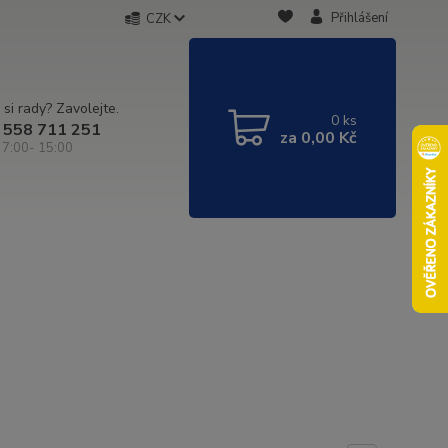
Přihlášení
CZK
 si rady? Zavolejte.
0
ks
 558 711 251
za
0,00 Kč
 7:00- 15:00