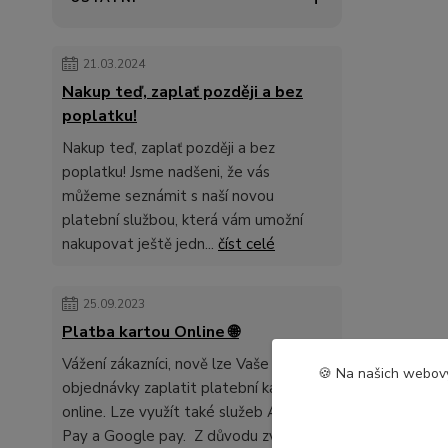
21.03.2024
Nakup teď, zaplať později a bez
poplatku!
Nakup teď, zaplať později a bez
poplatku! Jsme nadšeni, že vás
můžeme seznámit s naší novou
platební službou, která vám umožní
nakupovat ještě jedn...
číst celé
25.09.2023
Platba kartou Online 🌐
Vážení zákazníci, nově lze Vaše
🍪 Na našich webový
objednávky zaplatit platební kartou
online. Lze využít také služeb Apple
Pay a Google pay. Z důvodu zvyšení