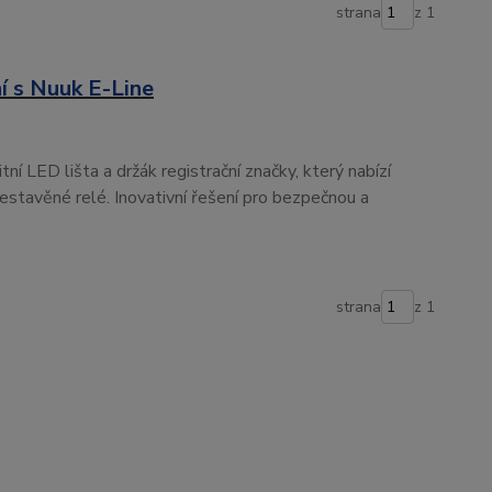
strana
z 1
í s Nuuk E-Line
ní LED lišta a držák registrační značky, který nabízí
estavěné relé. Inovativní řešení pro bezpečnou a
strana
z 1