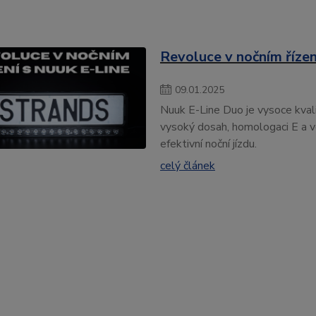
Revoluce v nočním řízen
09
.
01
.
2025
Nuuk E-Line Duo je vysoce kvalit
vysoký dosah, homologaci E a v
efektivní noční jízdu.
celý článek