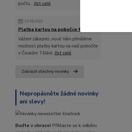
počtu...
číst celé
13.09.2023
Platba kartou na pobočce 💳
Vážení zákazníci, nově Vám přinášíme
možnost platby kartou na naší pobočče
v Českém Těšíně.
číst celé
Zobrazit všechny novinky
Nepropásněte žádné novinky
ani slevy!
Buďte v obraze!
Přihlaste se k odběru