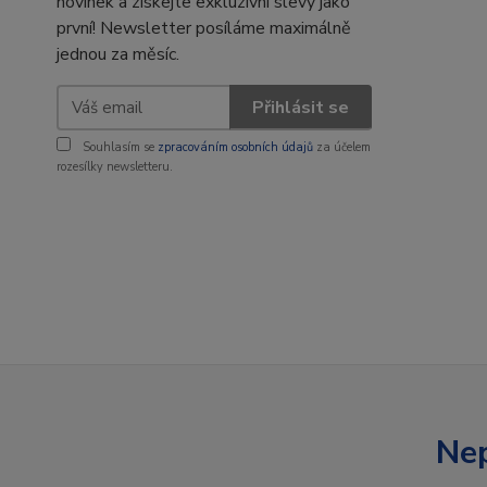
novinek a získejte exkluzivní slevy jako
první! Newsletter posíláme maximálně
jednou za měsíc.
Přihlásit se
Souhlasím se
zpracováním osobních údajů
za účelem
rozesílky newsletteru.
Nep