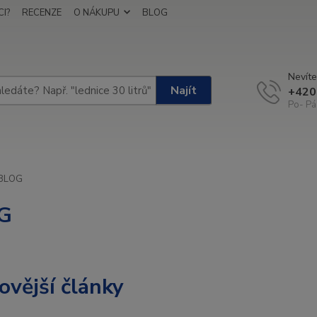
I?
RECENZE
O NÁKUPU
BLOG
Nevíte
Najít
+420
Po- Pá
BLOG
G
ovější články