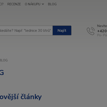
I?
RECENZE
O NÁKUPU
BLOG
Nevíte
Najít
+420
Po- Pá
BLOG
G
ovější články