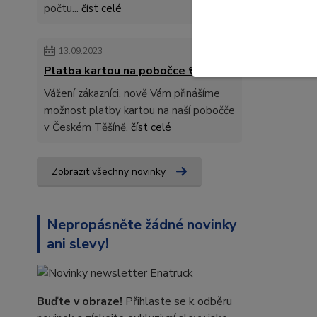
počtu...
číst celé
13.09.2023
Platba kartou na pobočce 💳
Vážení zákazníci, nově Vám přinášíme
možnost platby kartou na naší pobočče
v Českém Těšíně.
číst celé
Zobrazit všechny novinky
Nepropásněte žádné novinky
ani slevy!
Buďte v obraze!
Přihlaste se k odběru