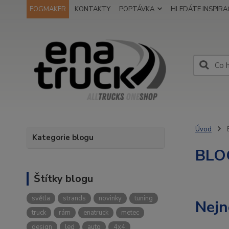
FOGMAKER
KONTAKTY
POPTÁVKA
HLEDÁTE INSPIRAC
Úvod
Kategorie blogu
BLO
Štítky blogu
světla
strands
novinky
tuning
Nejn
truck
rám
enatruck
metec
design
led
auto
4x4