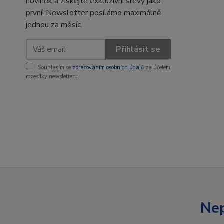
novinek a získejte exkluzivní slevy jako
první! Newsletter posíláme maximálně
jednou za měsíc.
Přihlásit se
Souhlasím se
zpracováním osobních údajů
za účelem
rozesílky newsletteru.
Nep