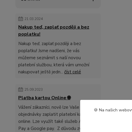
21.03.2024
Nakup teď, zaplať později a bez
poplatku!
Nakup teď, zaplať později a bez
poplatku! Jsme nadšeni, že vás
můžeme seznámit s naší novou
platební službou, která vám umožní
nakupovat ještě jedn...
číst celé
25.09.2023
Platba kartou Online 🌐
Vážení zákazníci, nově lze Vaše
🍪 Na našich webový
objednávky zaplatit platební kartou
online. Lze využít také služeb Apple
Pay a Google pay. Z důvodu zvyšení