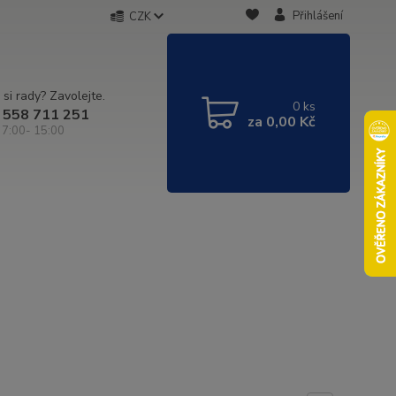
Přihlášení
CZK
 si rady? Zavolejte.
0
ks
 558 711 251
za
0,00 Kč
 7:00- 15:00