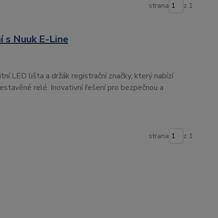
strana
z 1
í s Nuuk E-Line
ní LED lišta a držák registrační značky, který nabízí
estavěné relé. Inovativní řešení pro bezpečnou a
strana
z 1