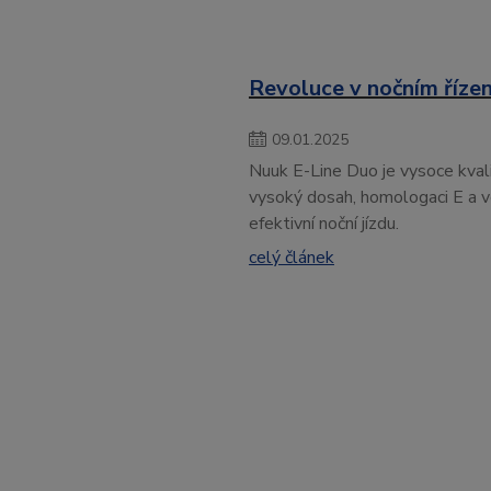
Revoluce v nočním řízen
09
.
01
.
2025
Nuuk E-Line Duo je vysoce kvalit
vysoký dosah, homologaci E a v
efektivní noční jízdu.
celý článek