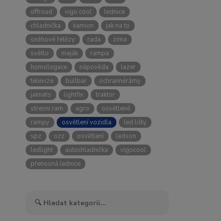
offroad
vigo cool
lednice
chladnička
kamion
jak na to
sněhové řetězy
rada
zima
světlo
maják
rampa
homologace
nápověda
lazer
televize
bullbar
ochrannérámy
jaknato
lightfix
traktor
stresni ram
agro
osvětlené
rampy
osvětlení vozidla
led lišty
spz
ozz
osvětlení
ledson
ledlight
autochladnička
vigocool
přenosná lednice