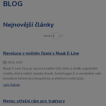
BLOG
autochladnička
vigocool
přenosná lednice
Nejnovější články
strana
z 1
Revoluce v nočním řízení s Nuuk E-Line
09
.
01
.
2025
Nuuk E-Line Duo je vysoce kvalitní LED lišta a držák registrační
značky, který nabízí vysoký dosah, homologaci E a vestavěné relé.
Inovativní řešení pro bezpečnou a efektivní noční jízdu.
celý článek
Metec střešní rám pro traktory