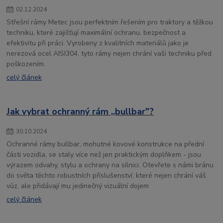
02
.
12
.
2024
Střešní rámy Metec jsou perfektním řešením pro traktory a těžkou
techniku, které zajišťují maximální ochranu, bezpečnost a
efektivitu při práci. Vyrobeny z kvalitních materiálů jako je
nerezová ocel AISI304, tyto rámy nejen chrání vaši techniku před
poškozením.
celý článek
Jak vybrat ochranný rám ,,bullbar"?
30
.
10
.
2024
Ochranné rámy bullbar, mohutné kovové konstrukce na přední
části vozidla, se staly více než jen praktickým doplňkem - jsou
výrazem odvahy, stylu a ochrany na silnici. Otevřete s námi bránu
do světa těchto robustních příslušenství, které nejen chrání váš
vůz, ale přidávají mu jedinečný vizuální dojem
celý článek