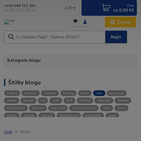
0
ks
+420 558 711 251
CZK
za
0,00 Kč
Po- Pá 7:00- 15:00
Eshop
Najít
Kategorie blogu
Štítky blogu
světla
strands
novinky
tuning
truck
rám
enatruck
metec
design
led
auto
4x4
offroad
vigo cool
lednice
chladnička
kamion
jak na to
sněhové řetězy
rada
zima
světlo
maják
rampa
homologace
nápověda
lazer
televize
bullbar
ochrannérámy
jaknato
lightfix
traktor
stresni ram
agro
osvětlené
rampy
osvětlení vozidla
Úvod
BLOG
led lišty
spz
ozz
osvětlení
ledson
ledlight