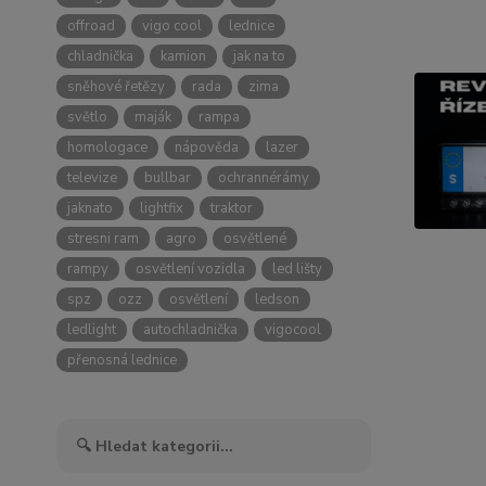
offroad
vigo cool
lednice
chladnička
kamion
jak na to
sněhové řetězy
rada
zima
světlo
maják
rampa
homologace
nápověda
lazer
televize
bullbar
ochrannérámy
jaknato
lightfix
traktor
stresni ram
agro
osvětlené
rampy
osvětlení vozidla
led lišty
spz
ozz
osvětlení
ledson
ledlight
autochladnička
vigocool
přenosná lednice