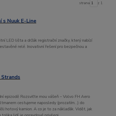
strana
z 1
í s Nuuk E-Line
ní LED lišta a držák registrační značky, který nabízí
estavěné relé. Inovativní řešení pro bezpečnou a
 Strands
ední epizodě Rozsviťte mou vášeň – Volvo FH Aero
ultmanem cestujeme naposledy (prozatím…) do
i hotový kamion. A co je to za náklaďák. Vidět, jak
olika lidí, je opravdové privilegi