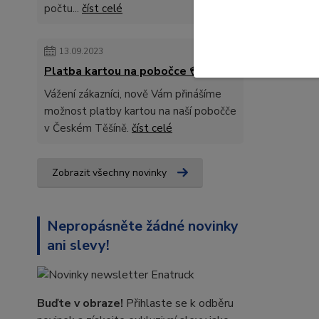
počtu...
číst celé
13.09.2023
Platba kartou na pobočce 💳
Vážení zákazníci, nově Vám přinášíme
možnost platby kartou na naší pobočče
v Českém Těšíně.
číst celé
Zobrazit všechny novinky
Nepropásněte žádné novinky
ani slevy!
Buďte v obraze!
Přihlaste se k odběru