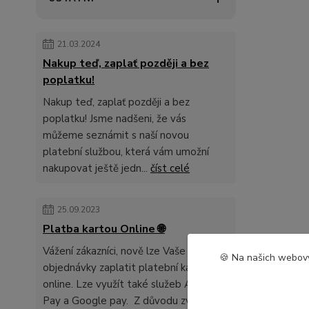
21.03.2024
Nakup teď, zaplať později a bez
poplatku!
Nakup teď, zaplať později a bez
poplatku! Jsme nadšeni, že vás
můžeme seznámit s naší novou
platební službou, která vám umožní
nakupovat ještě jedn...
číst celé
25.09.2023
Platba kartou Online 🌐
Vážení zákazníci, nově lze Vaše
🍪 Na našich webový
objednávky zaplatit platební kartou
online. Lze využít také služeb Apple
Pay a Google pay. Z důvodu zvyšení