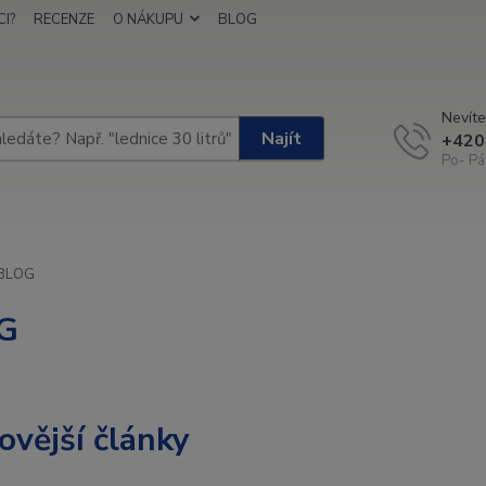
I?
RECENZE
O NÁKUPU
BLOG
Nevíte
Najít
+420
Po- Pá
BLOG
G
ovější články