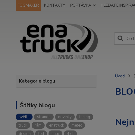
FOGMAKER
KONTAKTY
POPTÁVKA
HLEDÁTE INSPIRAC
Úvod
Kategorie blogu
BLO
Štítky blogu
světla
strands
novinky
tuning
Nejn
truck
rám
enatruck
metec
design
led
auto
4x4