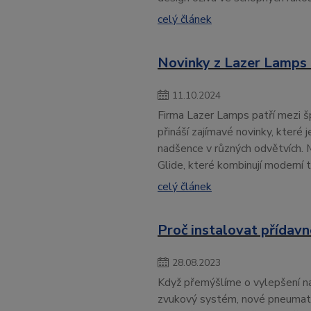
celý článek
Novinky z Lazer Lamps
11
.
10
.
2024
Firma Lazer Lamps patří mezi š
přináší zajímavé novinky, které j
nadšence v různých odvětvích. M
Glide, které kombinují moderní
celý článek
Proč instalovat přídavn
28
.
08
.
2023
Když přemýšlíme o vylepšení na
zvukový systém, nové pneumatik