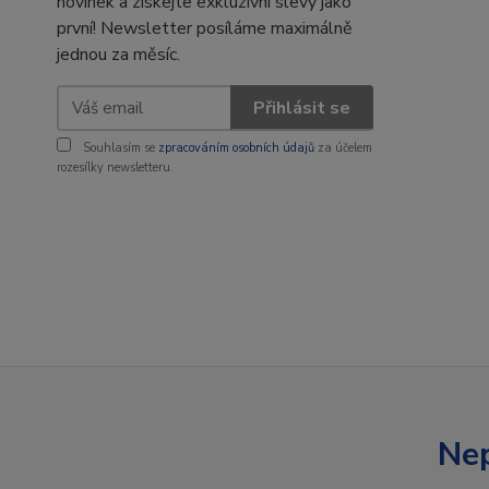
novinek a získejte exkluzivní slevy jako
první! Newsletter posíláme maximálně
jednou za měsíc.
Přihlásit se
Souhlasím se
zpracováním osobních údajů
za účelem
rozesílky newsletteru.
Nep