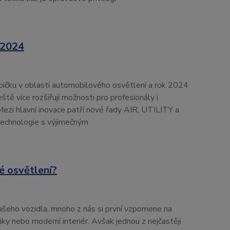
 2024
pičku v oblasti automobilového osvětlení a rok 2024
eště více rozšiřují možnosti pro profesionály i
ezi hlavní inovace patří nové řady AIR, UTILITY a
 technologie s výjimečným
é osvětlení?
šeho vozidla, mnoho z nás si první vzpomene na
y nebo moderní interiér. Avšak jednou z nejčastěji