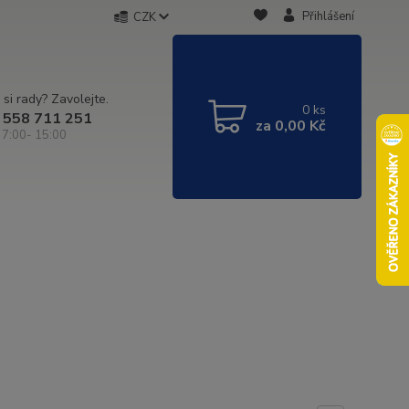
Přihlášení
CZK
 si rady? Zavolejte.
0
ks
 558 711 251
za
0,00 Kč
 7:00- 15:00