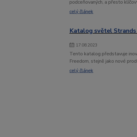
podceňovaných, a přesto klíčový
celý článek
Katalog světel Strands
17
.
08
.
2023
Tento katalog představuje inovat
Freedom, stejně jako nové produ
celý článek