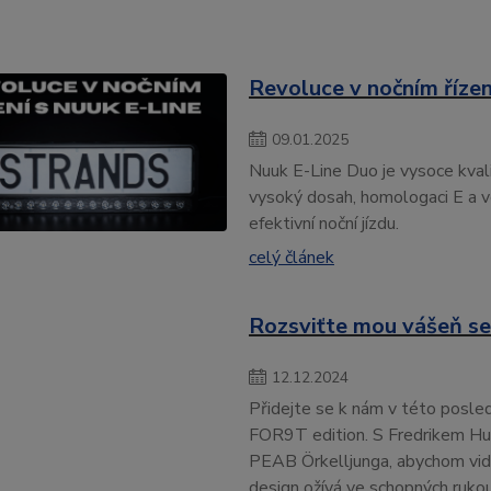
Revoluce v nočním řízen
09
.
01
.
2025
Nuuk E-Line Duo je vysoce kvalit
vysoký dosah, homologaci E a v
efektivní noční jízdu.
celý článek
Rozsviťte mou vášeň se
12
.
12
.
2024
Přidejte se k nám v této posl
FOR9T edition. S Fredrikem H
PEAB Örkelljunga, abychom viděl
design ožívá ve schopných rukou t