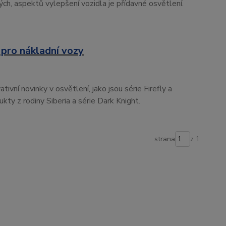
ch, aspektů vylepšení vozidla je přídavné osvětlení.
 pro nákladní vozy
ivní novinky v osvětlení, jako jsou série Firefly a
kty z rodiny Siberia a série Dark Knight.
strana
z 1