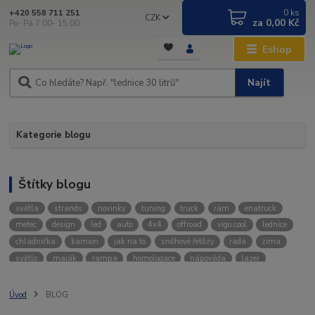
0
ks
+420 558 711 251
CZK
za
0,00 Kč
Po- Pá 7:00- 15:00
Eshop
Najít
Kategorie blogu
Štítky blogu
světla
strands
novinky
tuning
truck
rám
enatruck
metec
design
led
auto
4x4
offroad
vigo cool
lednice
chladnička
kamion
jak na to
sněhové řetězy
rada
zima
světlo
maják
rampa
homologace
nápověda
lazer
televize
bullbar
ochrannérámy
jaknato
lightfix
traktor
stresni ram
agro
osvětlené
rampy
osvětlení vozidla
Úvod
BLOG
led lišty
spz
ozz
osvětlení
ledson
ledlight