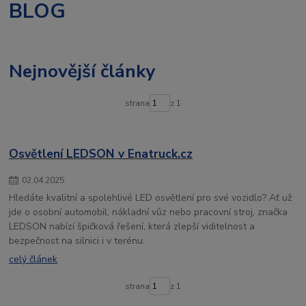
BLOG
autochladnička
vigocool
přenosná lednice
Nejnovější články
strana
z 1
Osvětlení LEDSON v Enatruck.cz
02
.
04
.
2025
Hledáte kvalitní a spolehlivé LED osvětlení pro své vozidlo? Ať už
jde o osobní automobil, nákladní vůz nebo pracovní stroj, značka
LEDSON nabízí špičková řešení, která zlepší viditelnost a
bezpečnost na silnici i v terénu.
celý článek
strana
z 1