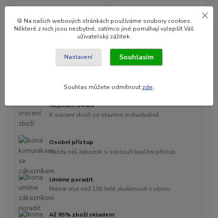
🍪 Na našich webových stránkách používáme soubory cookies.
Některé z nich jsou nezbytné, zatímco jiné pomáhají vylepšít Váš
uživatelský zážitek.
Souhlasím
Nastavení
Souhlas můžete odmítnout
zde
.
Nejenom 14 dní
K vrácení zboží se stavíme individuálně
Osobní přístup
Každý náš zákazník si zaslouží kvalitní přístup
Umíme poradit
Máme více než 10ti leté zkušenosti v oboru
Až 95% zboží skladem