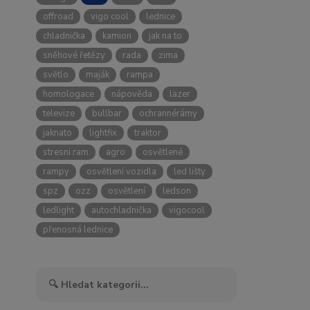
offroad
vigo cool
lednice
chladnička
kamion
jak na to
sněhové řetězy
rada
zima
světlo
maják
rampa
homologace
nápověda
lazer
televize
bullbar
ochrannérámy
jaknato
lightfix
traktor
stresni ram
agro
osvětlené
rampy
osvětlení vozidla
led lišty
spz
ozz
osvětlení
ledson
ledlight
autochladnička
vigocool
přenosná lednice