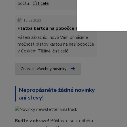
počtu...
číst celé
13.09.2023
Platba kartou na pobočce 💳
Vážení zákazníci, nově Vám přinášíme
možnost platby kartou na naší pobočče
v Českém Těšíně.
číst celé
Zobrazit všechny novinky
Nepropásněte žádné novinky
ani slevy!
Buďte v obraze!
Přihlaste se k odběru