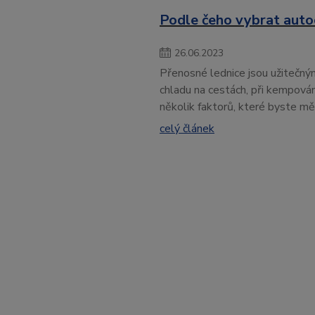
Podle čeho vybrat auto
26
.
06
.
2023
Přenosné lednice jsou užitečným
chladu na cestách, při kempován
několik faktorů, které byste měl
celý článek