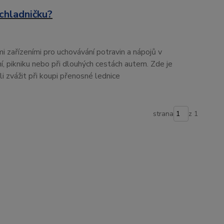
chladničku?
i zařízeními pro uchovávání potravin a nápojů v
í, pikniku nebo při dlouhých cestách autem. Zde je
i zvážit při koupi přenosné lednice
strana
z 1