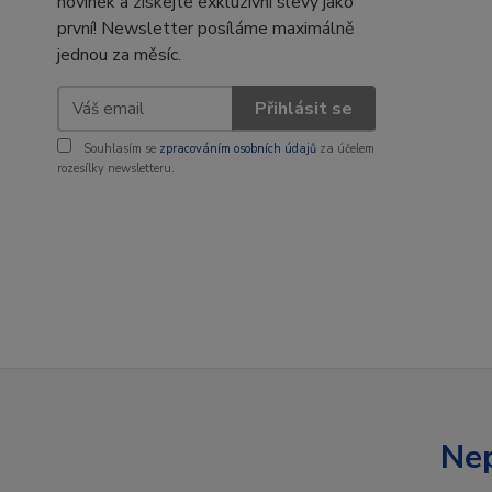
novinek a získejte exkluzivní slevy jako
první! Newsletter posíláme maximálně
jednou za měsíc.
Přihlásit se
Souhlasím se
zpracováním osobních údajů
za účelem
rozesílky newsletteru.
Nep