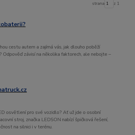
strana
z 1
tobaterii?
ou cestu autem a zajímá vás, jak dlouho poběží
? Odpověď závisí na několika faktorech, ale nebojte –
atruck.cz
ED osvětlení pro své vozidlo? Ať už jde o osobní
acovní stroj, značka LEDSON nabízí špičková řešení,
nost na silnici i v terénu.