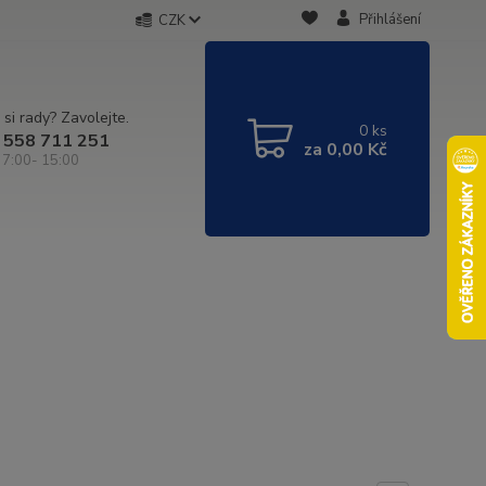
Přihlášení
CZK
 si rady? Zavolejte.
0
ks
 558 711 251
za
0,00 Kč
 7:00- 15:00