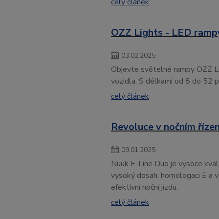
celý článek
OZZ Lights - LED rampy
03
.
02
.
2025
Objevte světelné rampy OZZ Lig
vozidla. S délkami od 8 do 52 p
celý článek
Revoluce v nočním řízen
09
.
01
.
2025
Nuuk E-Line Duo je vysoce kvalit
vysoký dosah, homologaci E a v
efektivní noční jízdu.
celý článek