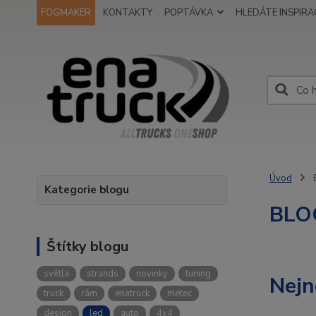
FOGMAKER
KONTAKTY
POPTÁVKA
HLEDÁTE INSPIRAC
Úvod
Kategorie blogu
BLO
Štítky blogu
světla
strands
novinky
tuning
Nejn
truck
rám
enatruck
metec
design
led
auto
4x4