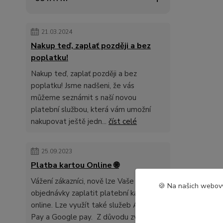
21.03.2024
Nakup teď, zaplať později a bez
poplatku!
Nakup teď, zaplať později a bez
poplatku! Jsme nadšeni, že vás
můžeme seznámit s naší novou
platební službou, která vám umožní
nakupovat ještě jedn...
číst celé
25.09.2023
Platba kartou Online 🌐
Vážení zákazníci, nově lze Vaše
🍪 Na našich webový
objednávky zaplatit platební kartou
online. Lze využít také služeb Apple
Pay a Google pay. Z důvodu zvyšení