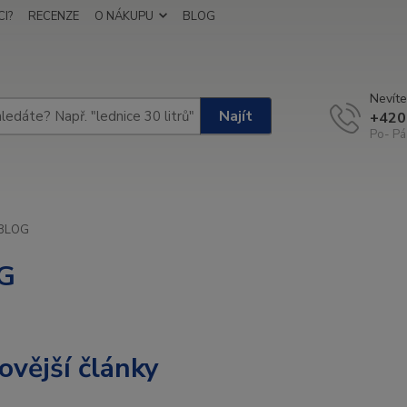
I?
RECENZE
O NÁKUPU
BLOG
Nevíte
Najít
+420
Po- Pá
BLOG
G
ovější články