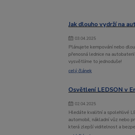
Jak dlouho vydrží na au
03
.
04
.
2025
Plánujete kempování nebo dlouh
přenosná lednice na autobaterii
vysvětlíme to jednoduše!
celý článek
Osvětlení LEDSON v En
02
.
04
.
2025
Hledáte kvalitní a spolehlivé L
automobil, nákladní vůz nebo pr
která zlepší viditelnost a bezpeč