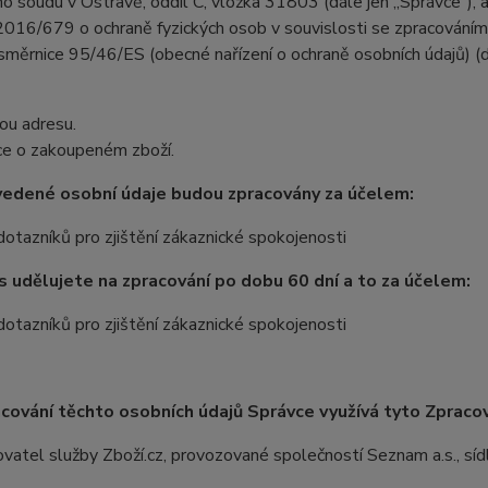
ho soudu v Ostravě, oddíl C, vložka 31803 (dále jen „Správce“),
 2016/679 o ochraně fyzických osob v souvislosti se zpracováním
směrnice 95/46/ES (obecné nařízení o ochraně osobních údajů) (dá
ou adresu.
ce o zakoupeném zboží.
vedené osobní údaje budou zpracovány za účelem:
dotazníků pro zjištění zákaznické spokojenosti
 udělujete na zpracování po dobu 60 dní a to za účelem:
dotazníků pro zjištění zákaznické spokojenosti
cování těchto osobních údajů Správce využívá tyto Zpraco
vatel služby Zboží.cz, provozované společností Seznam a.s., sí