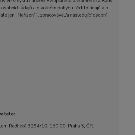
 aby ve smyslu nařízení Evropského parlamentu a Rady
 osobních údajů a o volném pohybu těchto údajů a o
le jen „Nařízení“), zpracovával/a následující osobní
vatele:
dlem Radlická 3294/10, 150 00, Praha 5, ČR;