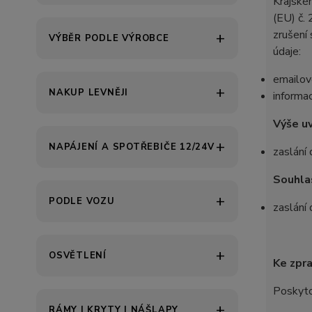
Krajské
(EU) č.
zrušení 
VÝBĚR PODLE VÝROBCE
údaje:
emailov
NAKUP LEVNĚJI
informa
Výše u
NAPÁJENÍ A SPOTŘEBIČE 12/24V
zaslání 
Souhlas
PODLE VOZU
zaslání 
OSVĚTLENÍ
Ke zpra
Poskyto
RÁMY | KRYTY | NÁŠLAPY