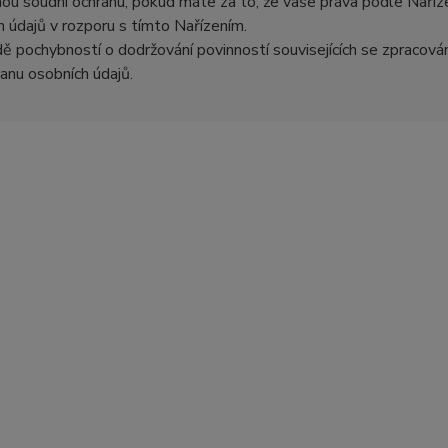
nou soudní ochranu, pokud máte za to, že vaše práva podle Naříz
h údajů v rozporu s tímto Nařízením.
dě pochybností o dodržování povinností souvisejících se zpracov
anu osobních údajů.