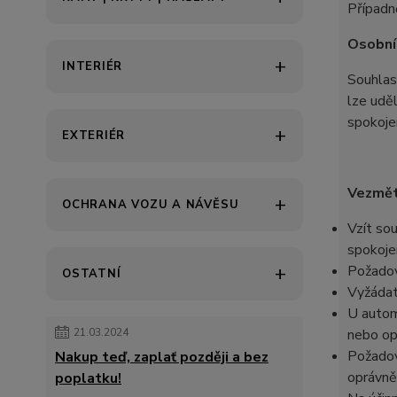
Případn
Osobní
INTERIÉR
Souhlas 
lze udě
spokoje
EXTERIÉR
Vezměte
OCHRANA VOZU A NÁVĚSU
Vzít so
spokoje
Požadov
OSTATNÍ
Vyžádat
U autom
21.03.2024
nebo op
Požadov
Nakup teď, zaplať později a bez
oprávně
poplatku!