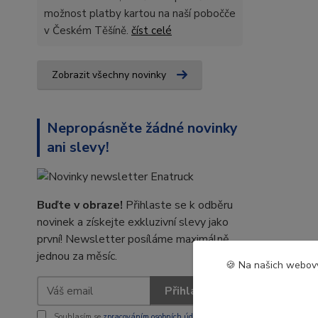
možnost platby kartou na naší pobočče
v Českém Těšíně.
číst celé
Zobrazit všechny novinky
Nepropásněte žádné novinky
ani slevy!
Buďte v obraze!
Přihlaste se k odběru
novinek a získejte exkluzivní slevy jako
první! Newsletter posíláme maximálně
jednou za měsíc.
🍪 Na našich webový
Přihlásit se
Souhlasím se
zpracováním osobních údajů
za účelem