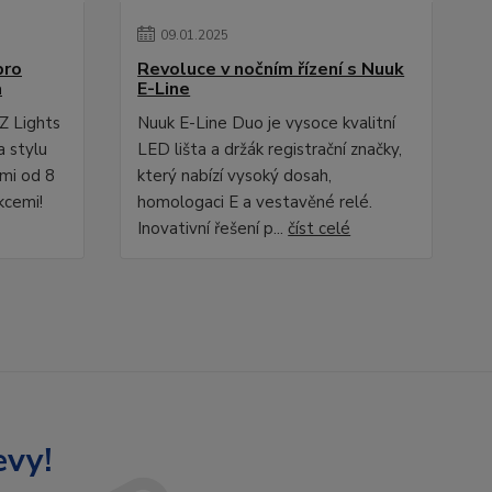
09
.
01
.
2025
pro
Revoluce v nočním řízení s Nuuk
a
E-Line
Z Lights
Nuuk E-Line Duo je vysoce kvalitní
a stylu
LED lišta a držák registrační značky,
ami od 8
který nabízí vysoký dosah,
kcemi!
homologaci E a vestavěné relé.
Inovativní řešení p...
číst celé
evy!