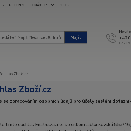
I?
RECENZE
O NÁKUPU
BLOG
Nevíte
Najít
+420
Po- Pá
ouhlas Zboží.cz
hlas Zboží.cz
 se zpracováním osobních údajů pro účely zaslání dotazní
te tímto souhlas Enatruck.s.r.o., se sídlem Jablunkovská 853/