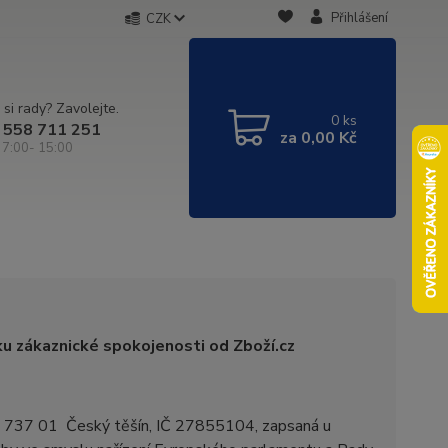
Přihlášení
CZK
 si rady? Zavolejte.
0
ks
 558 711 251
za
0,00 Kč
 7:00- 15:00
ku zákaznické spokojenosti od Zboží.cz
46, 737 01 Český těšín, IČ 27855104, zapsaná u