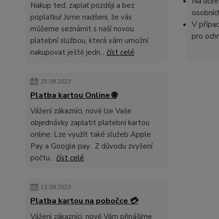
Na účin
Nakup teď, zaplať později a bez
osobníc
poplatku! Jsme nadšeni, že vás
V přípa
můžeme seznámit s naší novou
pro ochr
platební službou, která vám umožní
nakupovat ještě jedn...
číst celé
25.09.2023
Platba kartou Online 🌐
Vážení zákazníci, nově lze Vaše
objednávky zaplatit platební kartou
online. Lze využít také služeb Apple
Pay a Google pay. Z důvodu zvyšení
počtu...
číst celé
13.09.2023
Platba kartou na pobočce 💳
Vážení zákazníci, nově Vám přinášíme