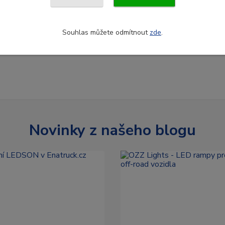
Souhlas můžete odmítnout
zde
.
Novinky z našeho blogu