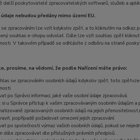
ě další poskytovatelé zpracovatelských softwarů, služeb a aplik
 údaje nebudou předány mimo území EU.
se zpracováním lze vzít kdykoliv zpět, a to kliknutím na odkaz p
lený souhlas e-shopu odvolat. Dále lze vzít souhlas zpět kliknu
nosti. V takovém případě se odhlásíte z odběru na straně poskyt
, prosíme, na vědomí, že podle Nařízení máte právo:
uhlas se zpracováním osobních údajů kdykoliv zpět, toto zpětvzet
nosti.
at po Správci informaci, jaké vaše osobní údaje zpracovává.
 si u Správce přístup k vašim zpracovávaným osobním údajům a po
atizovaně zpracovaných osobních údajů na jejich přenositelnost
ravit, popřípadě požadovat omezení jejich zpracování.
at po společnosti výmaz vašich osobních údajů, pokud se nejedn
n dále zpracovávat dle příslušných právních předpisů.