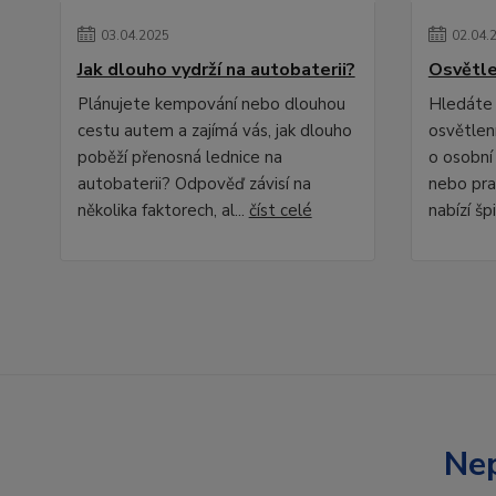
03
.
04
.
2025
02
.
04
.
Jak dlouho vydrží na autobaterii?
Osvětle
Plánujete kempování nebo dlouhou
Hledáte 
cestu autem a zajímá vás, jak dlouho
osvětlení
poběží přenosná lednice na
o osobní
autobaterii? Odpověď závisí na
nebo pra
několika faktorech, al...
číst celé
nabízí špi
Nep