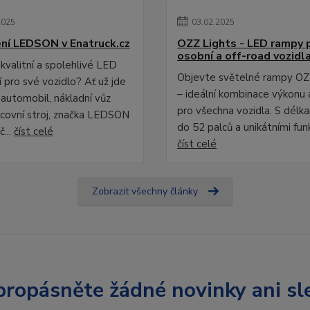
2025
03
.
02
.
2025
ní LEDSON v Enatruck.cz
OZZ Lights - LED rampy 
osobní a off-road vozidl
kvalitní a spolehlivé LED
Objevte světelné rampy OZ
 pro své vozidlo? Ať už jde
– ideální kombinace výkonu 
 automobil, nákladní vůz
pro všechna vozidla. S délk
covní stroj, značka LEDSON
do 52 palců a unikátními fun
č...
číst celé
číst celé
Zobrazit všechny články
ropásněte žádné novinky ani sl