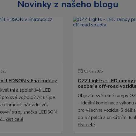
Novinky z našeho blogu
2025
03
.
02
.
2025
ní LEDSON v Enatruck.cz
OZZ Lights - LED rampy 
osobní a off-road vozidl
kvalitní a spolehlivé LED
Objevte světelné rampy OZ
 pro své vozidlo? Ať už jde
– ideální kombinace výkonu 
 automobil, nákladní vůz
pro všechna vozidla. S délk
covní stroj, značka LEDSON
do 52 palců a unikátními fun
č...
číst celé
číst celé