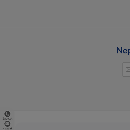
Nep
Zavolat
Napsat