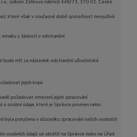
r.o., sídlem Zátkovo nábřeží 448/73, 370 01, České
ací, které však v současné době společnost nevyužívá.
 emailu s žádostí o odstranění.
tí bude mít za následek odstranění uživatelské
žadovat jejich kopii
padě požadovat omezení jejich zpracování
 o osobní údaje, které je Správce povinen nebo
ní byla porušena v důsledku zpracování vašich osobních
ním osobních údajů se obrátit na Správce nebo na Úřad