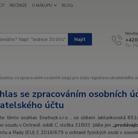
I?
RECENZE
O NÁKUPU
BLOG
Nevíte
Najít
+420
Po- Pá
ouhlas se zpracováním osobních údajů pro účely registrace uživatelského ú
hlas se zpracováním osobních úd
vatelského účtu
te tímto souhlas Enatruck.s.r.o. , se sídlem Jablunkovská 8
ho soudu v Ostravě, oddíl C, vložka 31803. (dále jen
„prodávajíc
ntu a Rady (EU) č. 2016/679 o ochraně fyzických osob v souvis