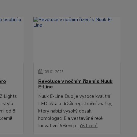
09
.
01
.
2025
pro
Revoluce v nočním řízení s Nuuk
a
E-Line
Z Lights
Nuuk E-Line Duo je vysoce kvalitní
a stylu
LED lišta a držák registrační značky,
ami od 8
který nabízí vysoký dosah,
kcemi!
homologaci E a vestavěné relé.
Inovativní řešení p...
číst celé