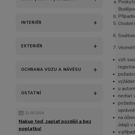
Poskyto
Budějov
Případn
INTERIÉR
Osobní 
Souhlas 
EXTERIÉR
Vezměte
vzít so
registr
OCHRANA VOZU A NÁVĚSU
požadov
vyžádat
u autom
OSTATNÍ
nechat 
požadov
oprávně
21.03.2024
na účin
Nakup teď, zaplať později a bez
údajů v
poplatku!
v přípa