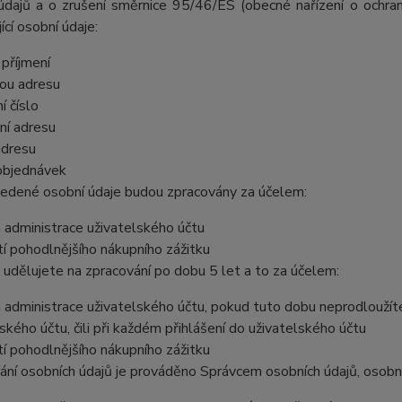
údajů a o zrušení směrnice 95/46/ES (obecné nařízení o ochran
ící osobní údaje:
příjmení
ou adresu
í číslo
ní adresu
adresu
 objednávek
edené osobní údaje budou zpracovány za účelem:
a administrace uživatelského účtu
tí pohodlnějšího nákupního zážitku
 udělujete na zpracování po dobu 5 let a to za účelem:
 a administrace uživatelského účtu, pokud tuto dobu neprodloužít
ského účtu, čili při každém přihlášení do uživatelského účtu
tí pohodlnějšího nákupního zážitku
ání osobních údajů je prováděno Správcem osobních údajů, osobní