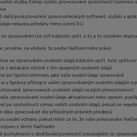
vatel služby Eshop-rychle, provozované společností Golemos s.
ice
ě další poskytovatelé zpracovatelských softwarů, služeb a aplik
údaje nebudou předány mimo území EU.
se zpracováním lze vzít kdykoliv zpět, a to a to zasláním dopisu,
, prosíme, na vědomí, že podle Nařízení máte právo:
uhlas se zpracováním osobních údajů kdykoliv zpět, toto zpětvze
ace z databáze včetně s tím spojených osobních údajů
at po Správci informaci, jaké vaše osobní údaje zpracovává
 si u Správce přístup k vašim zpracovávaným osobním údajům a po
atizovaně zpracovaných osobních údajů na jejich přenositelnost
vaše zpracovávané osobní údaje aktualizovat nebo opravit, popří
at po společnosti výmaz vašich osobních údajů, pokud se nejedná
n dále zpracovávat dle příslušných právních předpisů
nou soudní ochranu, pokud máte za to, že vaše práva podle Naříze
 rozporu s tímto Nařízením
dě pochybností o dodržování povinností souvisejících se zpracová