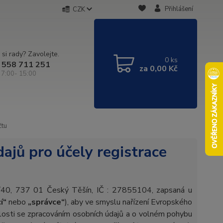
Přihlášení
CZK
 si rady? Zavolejte.
0
ks
 558 711 251
za
0,00 Kč
 7:00- 15:00
čtu
ajů pro účely registrace
51/40, 737 01 Český Těšín, IČ : 27855104, zapsaná u
í“
nebo
„správce“
), aby ve smyslu nařízení Evropského
losti se zpracováním osobních údajů a o volném pohybu