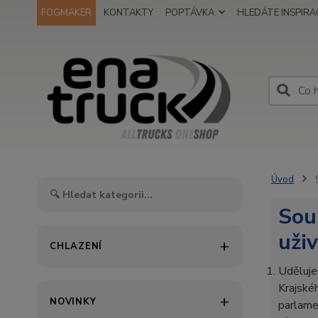
FOGMAKER
KONTAKTY
POPTÁVKA
HLEDÁTE INSPIRAC
Úvod
S
Sou
uži
CHLAZENÍ
Uděluje
Krajské
NOVINKY
parlame