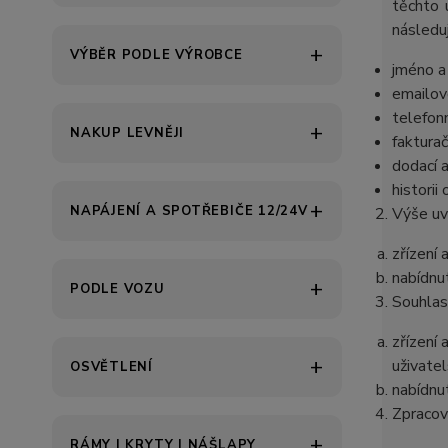
těchto 
následuj
VÝBĚR PODLE VÝROBCE
jméno a 
emailov
telefonn
NAKUP LEVNĚJI
fakturač
dodací 
historii
NAPÁJENÍ A SPOTŘEBIČE 12/24V
Výše uv
zřízení 
nabídnu
PODLE VOZU
Souhlas
zřízení
uživatel
OSVĚTLENÍ
nabídnu
Zpracov
RÁMY | KRYTY | NÁŠLAPY