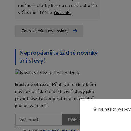
možnost platby kartou na naší pobočče
v Českém Těšíně.
číst celé
Zobrazit všechny novinky
Nepropásněte žádné novinky
ani slevy!
Buďte v obraze!
Přihlaste se k odběru
novinek a získejte exkluzivní slevy jako
první! Newsletter posíláme maximálně
jednou za měsíc.
🍪 Na našich webový
Přihlásit se
Souhlasím se
zpracováním osobních údajů
za účelem