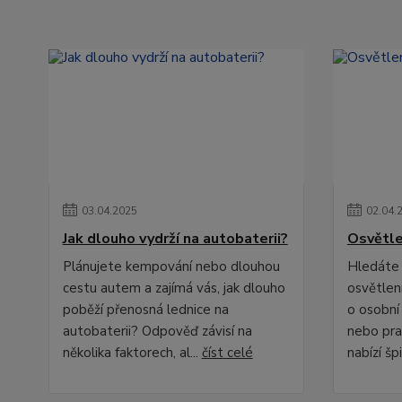
03
.
04
.
2025
02
.
04
.
Jak dlouho vydrží na autobaterii?
Osvětle
Plánujete kempování nebo dlouhou
Hledáte 
cestu autem a zajímá vás, jak dlouho
osvětlení
poběží přenosná lednice na
o osobní
autobaterii? Odpověď závisí na
nebo pra
několika faktorech, al...
číst celé
nabízí špi